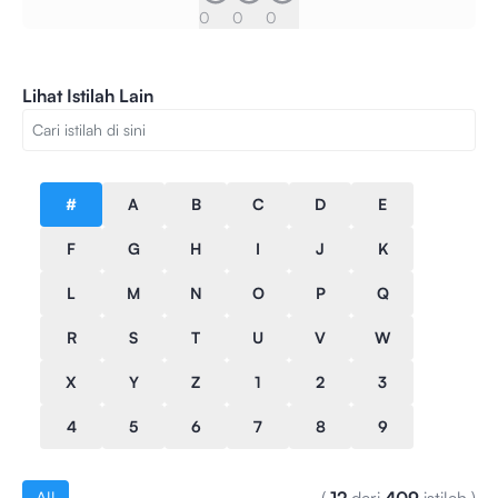
0
0
0
Lihat Istilah Lain
#
A
B
C
D
E
F
G
H
I
J
K
L
M
N
O
P
Q
R
S
T
U
V
W
X
Y
Z
1
2
3
4
5
6
7
8
9