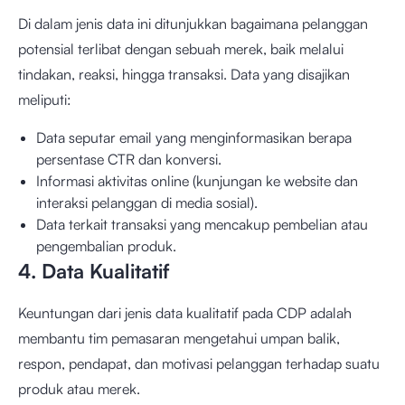
Di dalam jenis data ini ditunjukkan bagaimana pelanggan
potensial terlibat dengan sebuah merek, baik melalui
tindakan, reaksi, hingga transaksi. Data yang disajikan
meliputi:
Data seputar email yang menginformasikan berapa
persentase CTR dan konversi.
Informasi aktivitas online (kunjungan ke website dan
interaksi pelanggan di media sosial).
Data terkait transaksi yang mencakup pembelian atau
pengembalian produk.
4. Data Kualitatif
Keuntungan dari jenis data kualitatif pada CDP adalah
membantu tim pemasaran mengetahui umpan balik,
respon, pendapat, dan motivasi pelanggan terhadap suatu
produk atau merek.