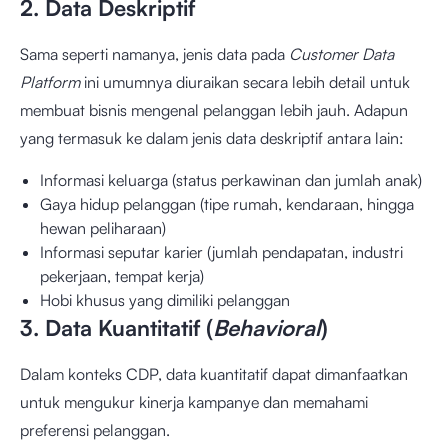
2. Data Deskriptif
Sama seperti namanya, jenis data pada
Customer Data
Platform
ini umumnya diuraikan secara lebih detail untuk
membuat bisnis mengenal pelanggan lebih jauh. Adapun
yang termasuk ke dalam jenis data deskriptif antara lain:
Informasi keluarga (status perkawinan dan jumlah anak)
Gaya hidup pelanggan (tipe rumah, kendaraan, hingga
hewan peliharaan)
Informasi seputar karier (jumlah pendapatan, industri
pekerjaan, tempat kerja)
Hobi khusus yang dimiliki pelanggan
3. Data Kuantitatif (
Behavioral
)
Dalam konteks CDP, data kuantitatif dapat dimanfaatkan
untuk mengukur kinerja kampanye dan memahami
preferensi pelanggan.