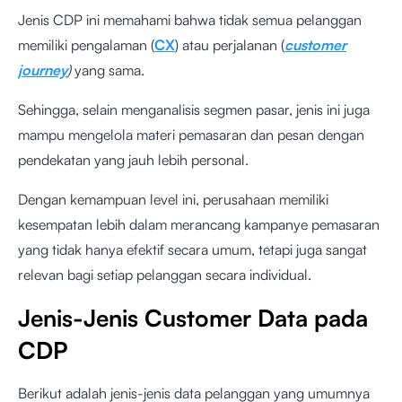
Jenis CDP ini memahami bahwa tidak semua pelanggan
memiliki pengalaman (
CX
) atau perjalanan (
customer
journey
)
yang sama.
Sehingga, selain menganalisis segmen pasar, jenis ini juga
mampu mengelola materi pemasaran dan pesan dengan
pendekatan yang jauh lebih personal.
Dengan kemampuan level ini, perusahaan memiliki
kesempatan lebih dalam merancang kampanye pemasaran
yang tidak hanya efektif secara umum, tetapi juga sangat
relevan bagi setiap pelanggan secara individual.
Jenis-Jenis Customer Data pada
CDP
Berikut adalah jenis-jenis data pelanggan yang umumnya