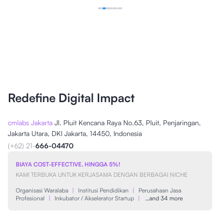
Redefine Digital Impact
cmlabs Jakarta
Jl. Pluit Kencana Raya No.63, Pluit, Penjaringan,
Jakarta Utara, DKI Jakarta, 14450, Indonesia
(+62) 21-
666-04470
BIAYA COST-EFFECTIVE, HINGGA 5%!
KAMI TERBUKA UNTUK KERJASAMA DENGAN BERBAGAI NICHE
Organisasi Waralaba
|
Institusi Pendidikan
|
Perusahaan Jasa
Profesional
|
Inkubator / Akselerator Startup
|
…and 34 more