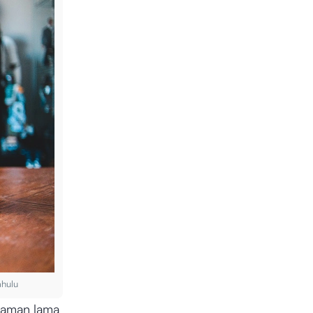
ahulu
alaman lama