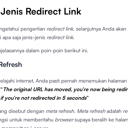
Jenis Redirect Link
ngetahui pengertian
redirect link
, selanjutnya Anda akan
apa saja jenis-jenis
redirect link
.
jelasannya dalam poin-poin berikut ini.
Refresh
jelajahi internet, Anda pasti pernah menemukan halaman
n
“
The original URL has moved, you’re now being redir
if you’re not redirected in 5 seconds
”
 yang disebut dengan
meta refresh.
Meta refresh
adalah
re
ngsi untuk memberitahu
browser
supaya beralih ke hala