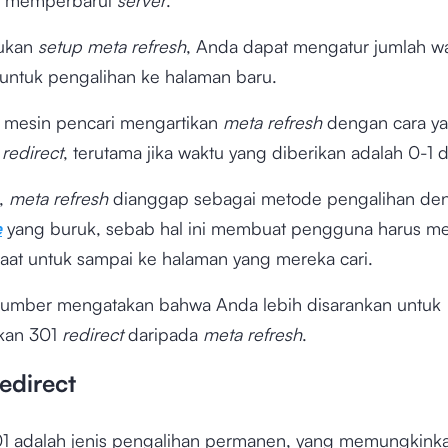
u memperbarui
server
.
kukan
setup meta refresh
, Anda dapat mengatur jumlah w
 untuk pengalihan ke halaman baru.
 mesin pencari mengartikan
meta refresh
dengan cara y
1
redirect
, terutama jika waktu yang diberikan adalah 0-1 d
i,
meta refresh
dianggap sebagai metode pengalihan d
e
yang buruk, sebab hal ini membuat pengguna harus 
aat untuk sampai ke halaman yang mereka cari.
umber mengatakan bahwa Anda lebih disarankan untuk
kan 301
redirect
daripada
meta refresh
.
edirect
1 adalah jenis pengalihan permanen, yang memungkink