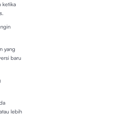
 ketika
us.
ingin
.
an yang
ersi baru
g
nda
atau lebih