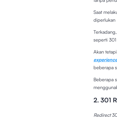
tanpa perl
Saat mela
diperlukan
Terkadang,
seperti 30
Akan tetap
experienc
beberapa s
Beberapa s
mengguna
2. 301 R
Redirect
30