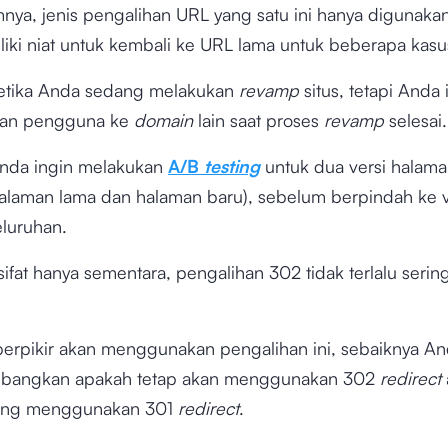
ya, jenis pengalihan URL yang satu ini hanya digunakan
iki niat untuk kembali ke URL lama untuk beberapa kas
ketika Anda sedang melakukan
revamp
situs, tetapi Anda 
an pengguna ke
domain
lain saat proses
revamp
selesai
 Anda ingin melakukan
A/B
testing
untuk dua versi halam
alaman lama dan halaman baru), sebelum berpindah ke v
eluruhan.
ifat hanya sementara, pengalihan 302 tidak terlalu serin
.
berpikir akan menggunakan pengalihan ini, sebaiknya A
bangkan apakah tetap akan menggunakan 302
redirect
sung menggunakan 301
redirect
.