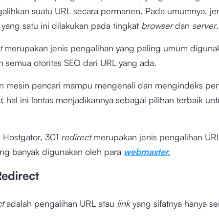
alihkan suatu URL secara permanen. Pada umumnya, jen
yang satu ini dilakukan pada tingkat
browser
dan
server
t
merupakan jenis pengalihan yang paling umum diguna
 semua otoritas SEO dari URL yang ada.
n mesin pencari mampu mengenali dan mengindeks pen
t,
hal ini lantas menjadikannya sebagai pilihan terbaik unt
i Hostgator, 301
redirect
merupakan jenis pengalihan UR
ling banyak digunakan oleh para
webmaster.
Redirect
ct
adalah pengalihan URL atau
link
yang sifatnya hanya s