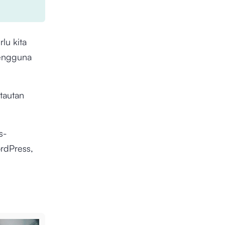
lu kita
pengguna
tautan
is-
rdPress,