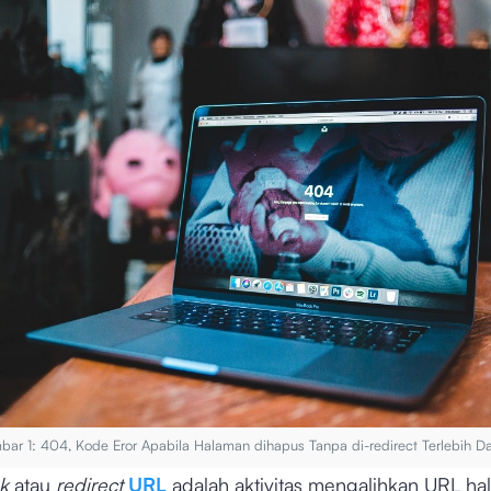
ar 1: 404, Kode Eror Apabila Halaman dihapus Tanpa di-redirect Terlebih D
nk
atau
redirect
URL
adalah aktivitas mengalihkan URL h