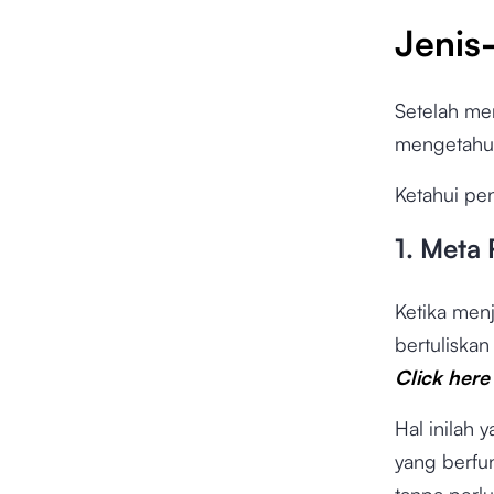
Jenis-
Setelah me
mengetahui 
Ketahui pen
1. Meta 
Ketika men
bertuliska
Click here 
Hal inilah
yang berfu