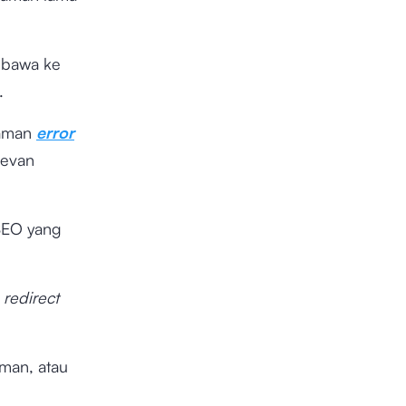
ibawa ke
a.
laman
error
levan
 SEO yang
redirect
man, atau