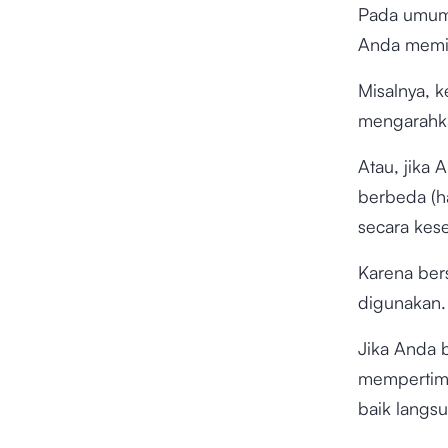
Pada umumn
Anda memil
Misalnya, 
mengarahk
Atau, jika
berbeda (h
secara kes
Karena bers
digunakan
Jika Anda 
mempertim
baik lang