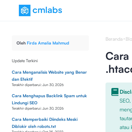
Beranda
Bl
Oleh
Firda Amalia Mahmud
Cara
Update Terkini
.htac
Cara Menganalisis Website yang Benar
dan Efektif
Terakhir diperbarui:
Jun 30, 2026
Disc
Cara Menghapus Backlink Spam untuk
SEO,
Lindungi SEO
Terakhir diperbarui:
Jun 30, 2026
mengu
tauta
Cara Memperbaiki Diindeks Meski
Diblokir oleh robots.txt
atau 
Terakhir diperbarui:
Oct 25, 2022