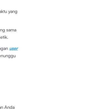
aktu yang
ang sama
etik.
engan
user
menunggu
an Anda