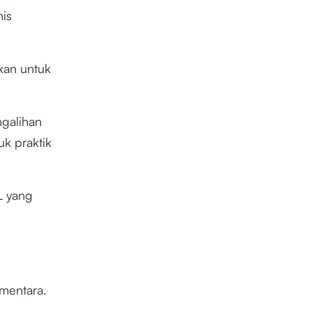
is
.
kan untuk
galihan
uk praktik
L yang
ementara.