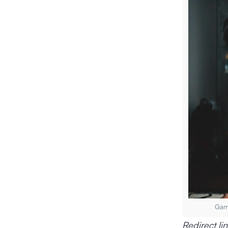
Gamb
Redirect li