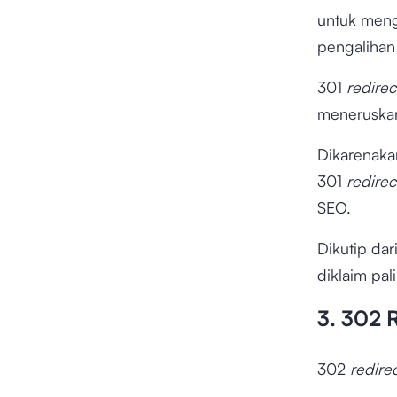
untuk meng
pengalihan 
301
redirec
meneruskan
Dikarenaka
301
redirec
SEO.
Dikutip dar
diklaim pa
3. 302 
302
redire