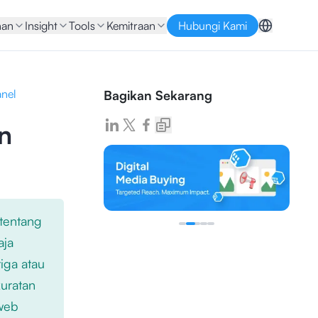
nan
Insight
Tools
Kemitraan
Hubungi Kami
anel
Bagikan Sekarang
n
 tentang
aja
iga atau
kuratan
 web