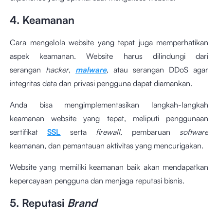
4. Keamanan
Cara mengelola website yang tepat juga memperhatikan
aspek keamanan. Website harus dilindungi dari
serangan
hacker
,
malware
, atau serangan DDoS agar
integritas data dan privasi pengguna dapat diamankan.
Anda bisa mengimplementasikan langkah-langkah
keamanan website yang tepat, meliputi penggunaan
sertifikat
SSL
serta
firewall
, pembaruan
software
keamanan, dan pemantauan aktivitas yang mencurigakan.
Website yang memiliki keamanan baik akan mendapatkan
kepercayaan pengguna dan menjaga reputasi bisnis.
5. Reputasi
Brand