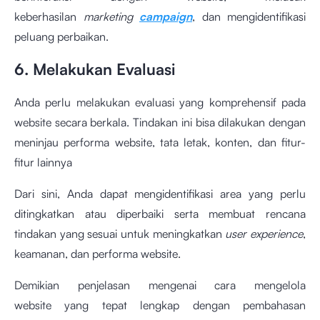
keberhasilan
marketing
campaign
, dan mengidentifikasi
peluang perbaikan.
6. Melakukan Evaluasi
Anda perlu melakukan evaluasi yang komprehensif pada
website secara berkala. Tindakan ini bisa dilakukan dengan
meninjau performa website, tata letak, konten, dan fitur-
fitur lainnya
Dari sini, Anda dapat mengidentifikasi area yang perlu
ditingkatkan atau diperbaiki serta membuat rencana
tindakan yang sesuai untuk meningkatkan
user experience
,
keamanan, dan performa website.
Demikian penjelasan mengenai cara mengelola
website
yang tepat lengkap dengan pembahasan