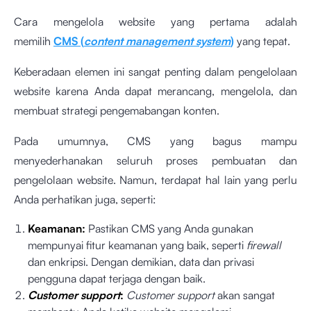
Cara mengelola website yang pertama adalah
memilih
CMS (
content management system
)
yang tepat.
Keberadaan elemen ini sangat penting dalam pengelolaan
website karena Anda dapat merancang, mengelola, dan
membuat strategi pengemabangan konten.
Pada umumnya, CMS yang bagus mampu
menyederhanakan seluruh proses pembuatan dan
pengelolaan website. Namun, terdapat hal lain yang perlu
Anda perhatikan juga, seperti:
Keamanan:
Pastikan CMS yang Anda gunakan
mempunyai fitur keamanan yang baik, seperti
firewall
dan enkripsi. Dengan demikian, data dan privasi
pengguna dapat terjaga dengan baik.
Customer support
:
Customer support
akan sangat