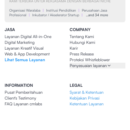
KAMI TERBUKA UNTUK KERJASAMA DENGAN BERBAGAI NICHE
Organisasi Waralaba
|
Institusi Pendidikan
|
Perusahaan Jasa
Profesional
|
Inkubator / Akselerator Startup
|
…and 34 more
JASA
COMPANY
Layanan Digital All-in-One
Tentang Kami
Digital Marketing
Hubungi Kami
Layanan Kreatif Visual
Karir
Web & App Development
Press Release
Lihat Semua Layanan
Proteksi Whistleblower
Penyesuaian layanan
INFORMATION
LEGAL
Pusat Pemberitahuan
Syarat & Ketentuan
Client's Testimony
Kebijakan Privasi
FAQ Layanan cmlabs
Ketentuan Layanan