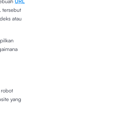
sebuah
URL
 tersebut
ndeks atau
pilkan
agaimana
robot
bsite yang