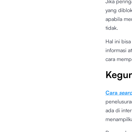
Jika perin
yang diblo
apabila mer
tidak.
Hal ini bis
informasi a
cara memper
Kegun
Cara
sear
penelusura
ada di int
menampilka