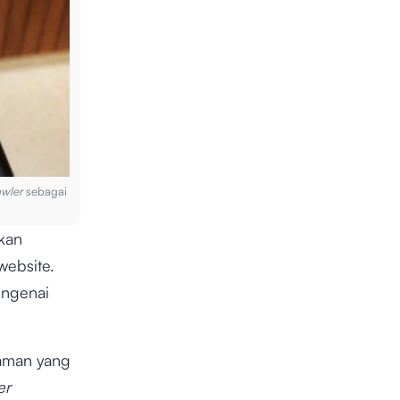
wler
sebagai
akan
ebsite.
ngenai
laman yang
er