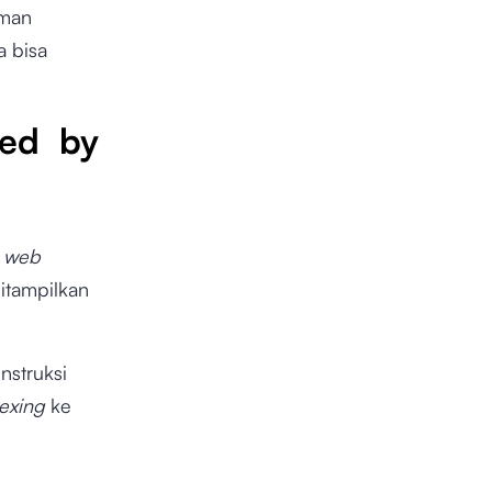
aman
a bisa
ked by
s
web
itampilkan
nstruksi
exing
ke