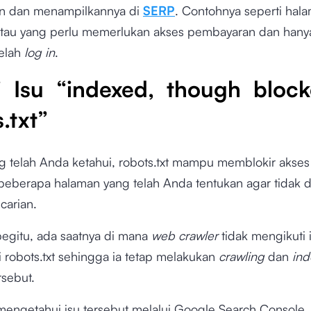
 dan menampilkannya di
SERP
. Contohnya seperti hal
atau yang perlu memerlukan akses pembayaran dan hany
telah
log in
.
i Isu “indexed, though bloc
.txt”
ng telah Anda ketahui, robots.txt mampu memblokir akse
beberapa halaman yang telah Anda tentukan agar tidak d
ncarian.
egitu, ada saatnya di mana
web crawler
tidak mengikuti i
 robots.txt sehingga ia tetap melakukan
crawling
dan
ind
rsebut.
mengetahui isu tersebut melalui Google Search Console.