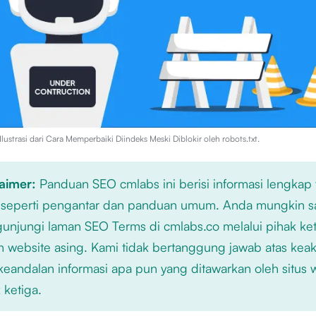
lustrasi dari
Cara Memperbaiki Diindeks Meski Diblokir oleh robots.txt
.
laimer:
Panduan SEO cmlabs ini berisi informasi lengkap
 seperti pengantar dan panduan umum. Anda mungkin s
njungi laman SEO Terms di cmlabs.co melalui pihak ket
n website asing. Kami tidak bertanggung jawab atas kea
keandalan informasi apa pun yang ditawarkan oleh situs
 ketiga.