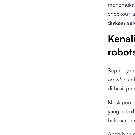
menemukan
checkout, 
diakses se
Kenal
robots
Seperti ya
crawler
ke 
di hasil pe
Meskipun b
yang ada di
halaman te
Anda bisa 