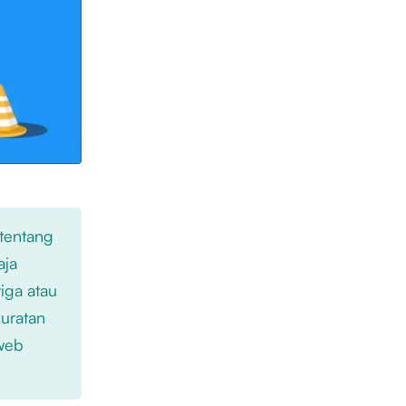
 tentang
aja
iga atau
kuratan
 web