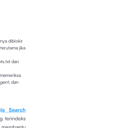
nya diblokir
terutama jika
ts.txt dan
t memeriksa
gent,
dan
le Search
g terindeks
kan membantu