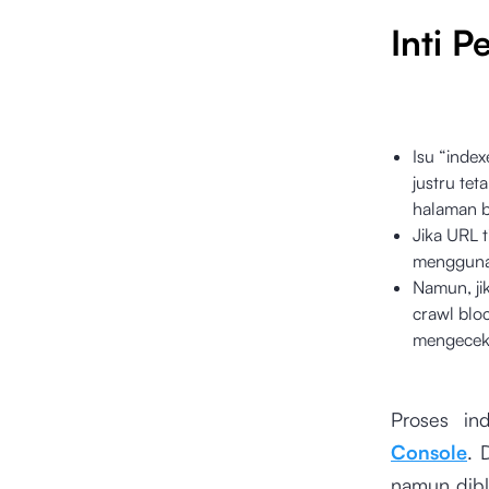
Inti 
Isu “index
justru te
halaman be
Jika URL t
mengguna
Namun, ji
crawl blo
mengece
Proses in
Console
. 
namun diblo