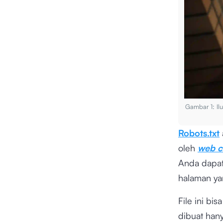
Gambar 1: Il
Robots.txt
oleh
web c
Anda dapat
halaman ya
File ini b
dibuat han