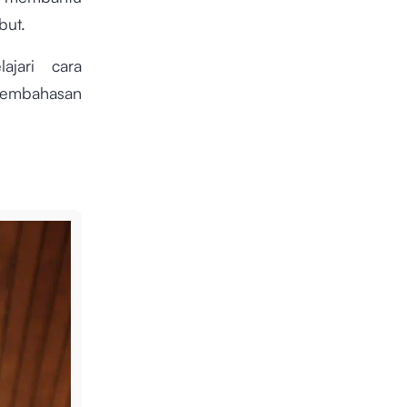
but.
ajari cara
 pembahasan