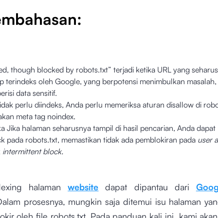
Pembahasan:
ed, though blocked by robots.txt” terjadi ketika URL yang seharus
tap terindeks oleh Google, yang berpotensi menimbulkan masalah, 
risi data sensitif.
idak perlu diindeks, Anda perlu memeriksa aturan disallow di robo
kan meta tag noindex.
ka Jika halaman seharusnya tampil di hasil pencarian, Anda dapa
ck pada robots.txt, memastikan tidak ada pemblokiran pada
user a
k
intermittent block.
dexing halaman
website
dapat dipantau dari
Goog
Dalam prosesnya, mungkin saja ditemui isu halaman yan
kir oleh file robots.txt. Pada panduan kali ini, kami a