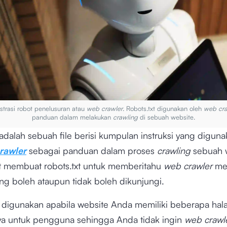
ustrasi robot penelusuran atau
web crawler
. Robots.txt digunakan oleh
web cra
panduan dalam melakukan
crawling
di sebuah website.
adalah sebuah file berisi kumpulan instruksi yang digun
rawler
sebagai panduan dalam proses
crawling
sebuah w
 membuat robots.txt untuk memberitahu
web crawler
me
ng boleh ataupun tidak boleh dikunjungi.
isa digunakan apabila website Anda memiliki beberapa ha
ya untuk pengguna sehingga Anda tidak ingin
web crawl