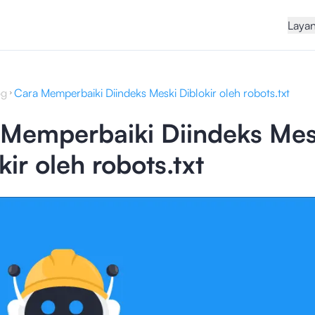
Laya
og
Cara Memperbaiki Diindeks Meski Diblokir oleh robots.txt
 Memperbaiki Diindeks Mes
kir oleh robots.txt