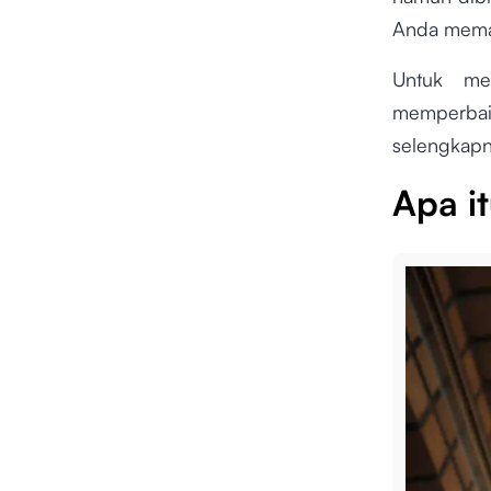
Anda memah
Untuk men
memperbaik
selengkapn
Apa it