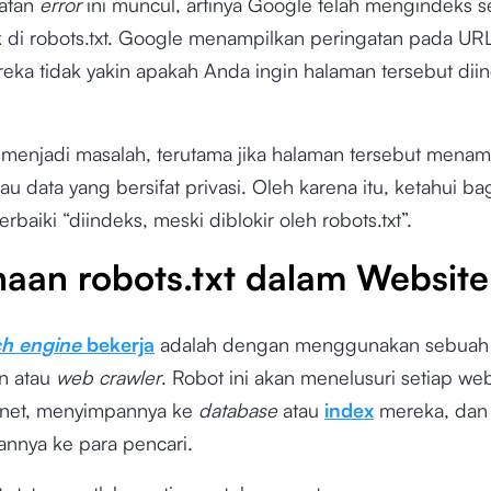
gatan
error
ini muncul, artinya Google telah mengindeks 
k di robots.txt. Google menampilkan peringatan pada URL
eka tidak yakin apakah Anda ingin halaman tersebut dii
a menjadi masalah, terutama jika halaman tersebut menam
tau data yang bersifat privasi. Oleh karena itu, ketahui b
baiki “diindeks, meski diblokir oleh robots.txt”.
aan robots.txt dalam Website
ch engine
bekerja
adalah dengan menggunakan sebuah 
n atau
web crawler
. Robot ini akan menelusuri setiap we
ernet, menyimpannya ke
database
atau
index
mereka, dan
nnya ke para pencari.