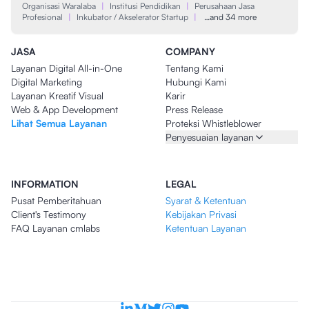
Organisasi Waralaba
|
Institusi Pendidikan
|
Perusahaan Jasa
Profesional
|
Inkubator / Akselerator Startup
|
…and 34 more
JASA
COMPANY
Layanan Digital All-in-One
Tentang Kami
Digital Marketing
Hubungi Kami
Layanan Kreatif Visual
Karir
Web & App Development
Press Release
Lihat Semua Layanan
Proteksi Whistleblower
Penyesuaian layanan
INFORMATION
LEGAL
Pusat Pemberitahuan
Syarat & Ketentuan
Client's Testimony
Kebijakan Privasi
FAQ Layanan cmlabs
Ketentuan Layanan