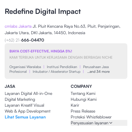
Redefine Digital Impact
cmlabs Jakarta
Jl. Pluit Kencana Raya No.63, Pluit, Penjaringan,
Jakarta Utara, DKI Jakarta, 14450, Indonesia
(+62) 21-
666-04470
BIAYA COST-EFFECTIVE, HINGGA 5%!
KAMI TERBUKA UNTUK KERJASAMA DENGAN BERBAGAI NICHE
Organisasi Waralaba
|
Institusi Pendidikan
|
Perusahaan Jasa
Profesional
|
Inkubator / Akselerator Startup
|
…and 34 more
JASA
COMPANY
Layanan Digital All-in-One
Tentang Kami
Digital Marketing
Hubungi Kami
Layanan Kreatif Visual
Karir
Web & App Development
Press Release
Lihat Semua Layanan
Proteksi Whistleblower
Penyesuaian layanan