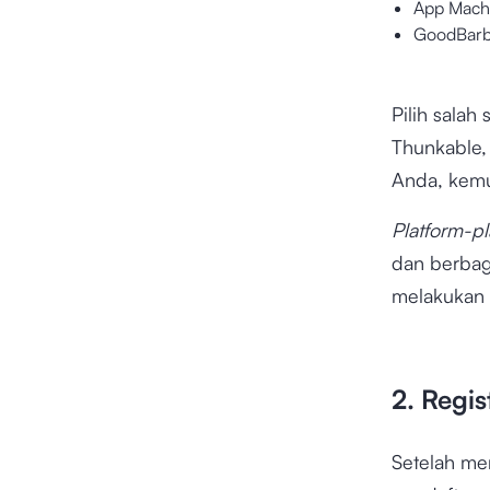
App Mach
GoodBarb
Pilih salah 
Thunkable,
Anda, kemu
Platform-p
dan berbag
melakukan
2. Regis
Setelah m