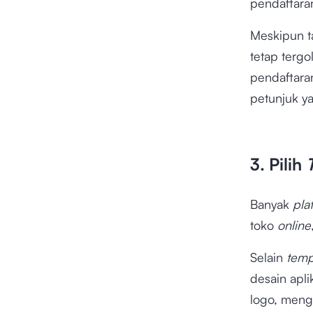
pendaftara
Meskipun t
tetap terg
pendaftaran
petunjuk y
3. Pilih
Banyak
pla
toko
online
Selain
temp
desain apl
logo, meng