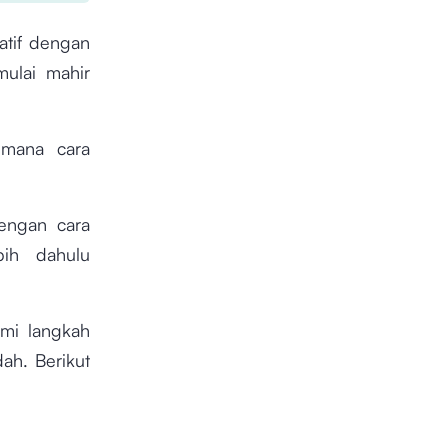
atif dengan
mulai mahir
imana cara
engan cara
bih dahulu
emi langkah
ah. Berikut