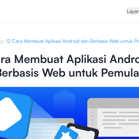
Laya
og
12 Cara Membuat Aplikasi Android dan Berbasis Web untuk P
ra Membuat Aplikasi Andr
Berbasis Web untuk Pemul