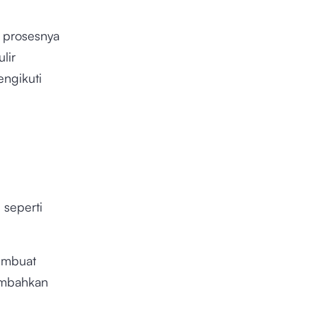
prosesnya
lir
engikuti
 seperti
embuat
nambahkan