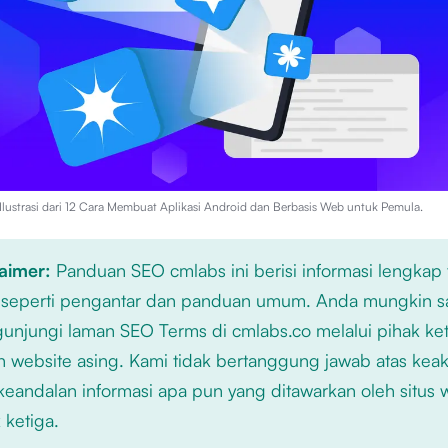
lustrasi dari
12 Cara Membuat Aplikasi Android dan Berbasis Web untuk Pemula
.
laimer:
Panduan SEO cmlabs ini berisi informasi lengkap
 seperti pengantar dan panduan umum. Anda mungkin s
njungi laman SEO Terms di cmlabs.co melalui pihak ket
n website asing. Kami tidak bertanggung jawab atas kea
keandalan informasi apa pun yang ditawarkan oleh situs
 ketiga.