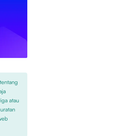
 tentang
aja
iga atau
kuratan
 web