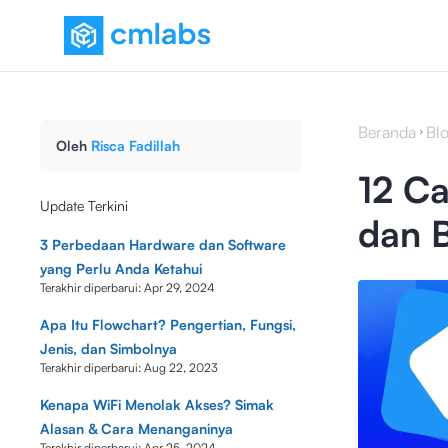
Beranda
Bl
Oleh
Risca Fadillah
12 Ca
Update Terkini
dan 
3 Perbedaan Hardware dan Software
yang Perlu Anda Ketahui
Terakhir diperbarui:
Apr 29, 2024
Apa Itu Flowchart? Pengertian, Fungsi,
Jenis, dan Simbolnya
Terakhir diperbarui:
Aug 22, 2023
Kenapa WiFi Menolak Akses? Simak
Alasan & Cara Menanganinya
Terakhir diperbarui:
Apr 25, 2024