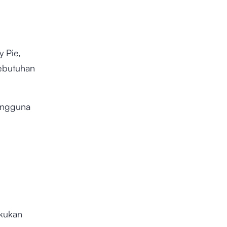
y Pie,
kebutuhan
engguna
kukan