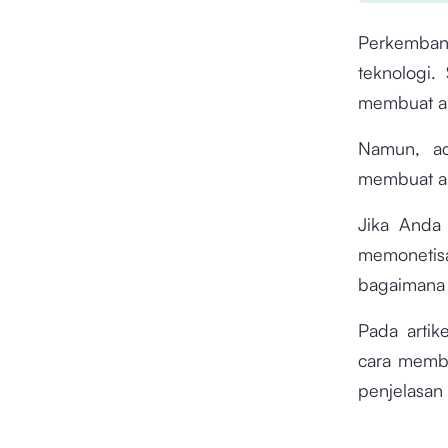
Perkembang
teknologi.
membuat ap
Namun, ad
membuat ap
Jika Anda
memonetis
bagaimana 
Pada artik
cara membu
penjelasan