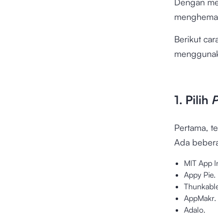
Dengan m
menghemat 
Berikut ca
mengguna
1. Pilih
P
Pertama, t
Ada beber
MIT App I
Appy Pie.
Thunkable
AppMakr.
Adalo.