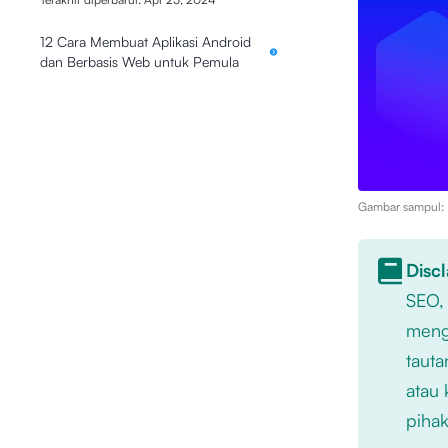
12 Cara Membuat Aplikasi Android
dan Berbasis Web untuk Pemula
Gambar sampul: I
Disc
SEO,
mengu
tauta
atau 
pihak