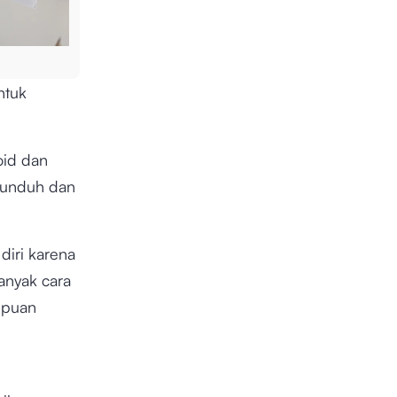
ntuk
oid dan
diunduh dan
diri karena
anyak cara
mpuan