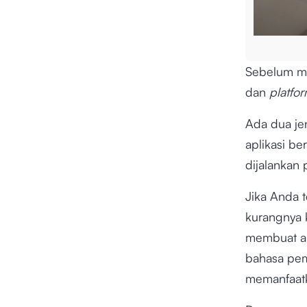
Sebelum me
dan
platfo
Ada dua jen
aplikasi be
dijalankan
Jika Anda t
kurangnya 
membuat ap
bahasa pem
memanfaat