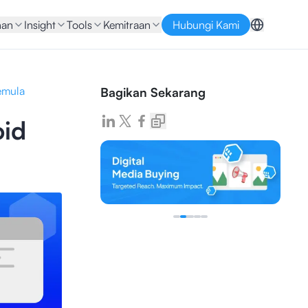
nan
Insight
Tools
Kemitraan
Hubungi Kami
emula
Bagikan Sekarang
oid
a