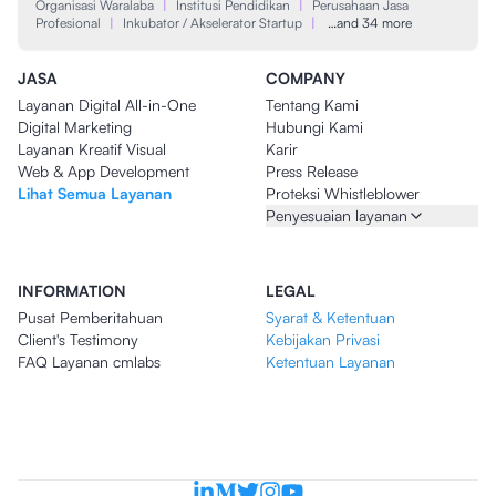
Organisasi Waralaba
|
Institusi Pendidikan
|
Perusahaan Jasa
Profesional
|
Inkubator / Akselerator Startup
|
…and 34 more
JASA
COMPANY
Layanan Digital All-in-One
Tentang Kami
Digital Marketing
Hubungi Kami
Layanan Kreatif Visual
Karir
Web & App Development
Press Release
Lihat Semua Layanan
Proteksi Whistleblower
Penyesuaian layanan
INFORMATION
LEGAL
Pusat Pemberitahuan
Syarat & Ketentuan
Client's Testimony
Kebijakan Privasi
FAQ Layanan cmlabs
Ketentuan Layanan