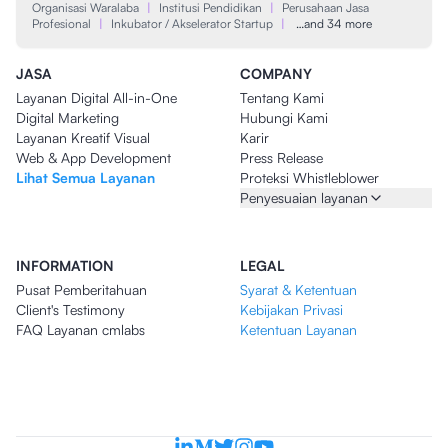
Organisasi Waralaba
|
Institusi Pendidikan
|
Perusahaan Jasa
Profesional
|
Inkubator / Akselerator Startup
|
…and 34 more
JASA
COMPANY
Layanan Digital All-in-One
Tentang Kami
Digital Marketing
Hubungi Kami
Layanan Kreatif Visual
Karir
Web & App Development
Press Release
Lihat Semua Layanan
Proteksi Whistleblower
Penyesuaian layanan
INFORMATION
LEGAL
Pusat Pemberitahuan
Syarat & Ketentuan
Client's Testimony
Kebijakan Privasi
FAQ Layanan cmlabs
Ketentuan Layanan