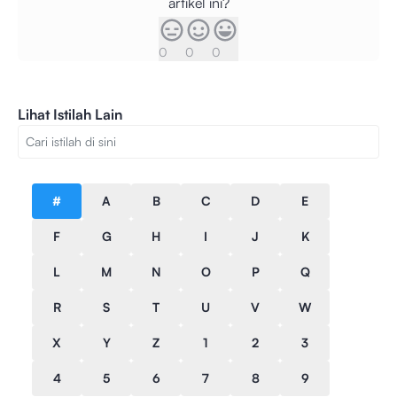
artikel ini?
0
0
0
Lihat Istilah Lain
#
A
B
C
D
E
F
G
H
I
J
K
L
M
N
O
P
Q
R
S
T
U
V
W
X
Y
Z
1
2
3
4
5
6
7
8
9