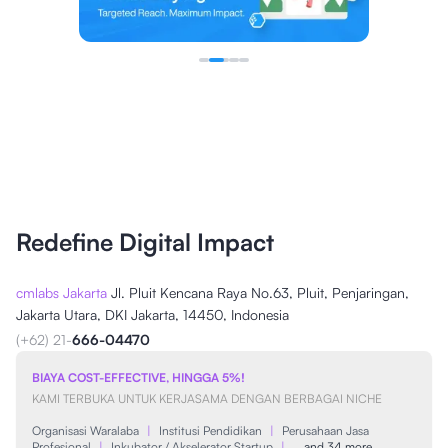
Redefine Digital Impact
cmlabs Jakarta
Jl. Pluit Kencana Raya No.63, Pluit, Penjaringan,
Jakarta Utara, DKI Jakarta, 14450, Indonesia
(+62) 21-
666-04470
BIAYA COST-EFFECTIVE, HINGGA 5%!
KAMI TERBUKA UNTUK KERJASAMA DENGAN BERBAGAI NICHE
Organisasi Waralaba
|
Institusi Pendidikan
|
Perusahaan Jasa
Profesional
|
Inkubator / Akselerator Startup
|
…and 34 more