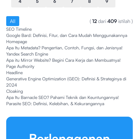
4
5
6
7
8
9
All
(
12
dari
409
istilah
)
SEO Timeline
Google Bard: Definisi, Fitur, dan Cara Mudah Menggunakannya
Homepage
Apa Itu Metadata? Pengertian, Contoh, Fungsi, dan Jenisnya!
Yandex Search Engine
Apa itu Mirror Website? Begini Cara Kerja dan Membuatnya!
Page Authority
Headline
Generative Engine Optimization (GEO): Definisi & Strateginya di
2024
Cloaking
Apa Itu Barnacle SEO? Pahami Teknik dan Keuntungannya!
Parasite SEO: Definisi, Kelebihan, & Kekurangannya
Berlangganan