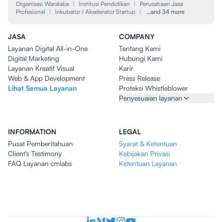
Organisasi Waralaba
|
Institusi Pendidikan
|
Perusahaan Jasa
Profesional
|
Inkubator / Akselerator Startup
|
…and 34 more
JASA
COMPANY
Layanan Digital All-in-One
Tentang Kami
Digital Marketing
Hubungi Kami
Layanan Kreatif Visual
Karir
Web & App Development
Press Release
Lihat Semua Layanan
Proteksi Whistleblower
Penyesuaian layanan
INFORMATION
LEGAL
Pusat Pemberitahuan
Syarat & Ketentuan
Client's Testimony
Kebijakan Privasi
FAQ Layanan cmlabs
Ketentuan Layanan