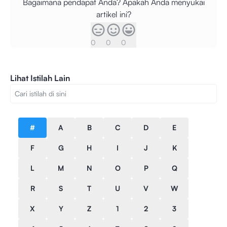
Bagaimana pendapat Anda? Apakah Anda menyukai
artikel ini?
0
0
0
Lihat Istilah Lain
#
A
B
C
D
E
F
G
H
I
J
K
L
M
N
O
P
Q
R
S
T
U
V
W
X
Y
Z
1
2
3