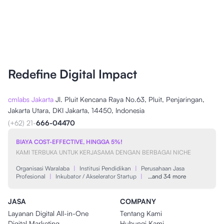
Redefine Digital Impact
cmlabs Jakarta
Jl. Pluit Kencana Raya No.63, Pluit, Penjaringan,
Jakarta Utara, DKI Jakarta, 14450, Indonesia
(+62) 21-
666-04470
BIAYA COST-EFFECTIVE, HINGGA 5%!
KAMI TERBUKA UNTUK KERJASAMA DENGAN BERBAGAI NICHE
Organisasi Waralaba
|
Institusi Pendidikan
|
Perusahaan Jasa
Profesional
|
Inkubator / Akselerator Startup
|
…and 34 more
JASA
COMPANY
Layanan Digital All-in-One
Tentang Kami
Digital Marketing
Hubungi Kami