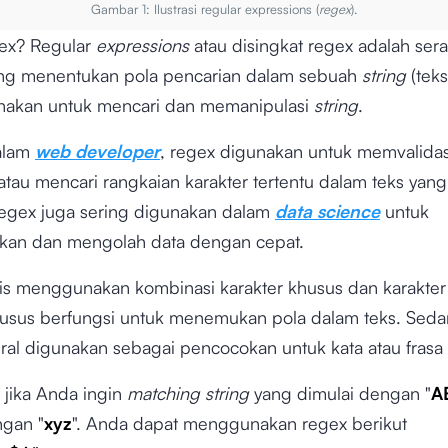
Gambar 1: Ilustrasi regular expressions (
regex
).
gex? Regular
expressions
atau disingkat regex adalah ser
ang menentukan pola pencarian dalam sebuah
string
(teks
nakan untuk mencari dan memanipulasi
string
.
alam
web developer
, regex digunakan untuk memvalida
tau mencari rangkaian karakter tertentu dalam teks yan
 regex juga sering digunakan dalam
data science
untuk
an dan mengolah data dengan cepat.
is menggunakan kombinasi karakter khusus dan karakter l
husus berfungsi untuk menemukan pola dalam teks. Sed
teral digunakan sebagai pencocokan untuk kata atau frasa 
 jika Anda ingin
matching
string
yang dimulai dengan "
A
ngan "
xyz
". Anda dapat menggunakan regex berikut