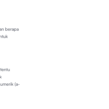
an berapa
ntuk
tentu
k
umerik (a-