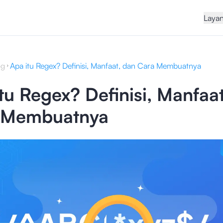
Laya
og
Apa itu Regex? Definisi, Manfaat, dan Cara Membuatnya
tu Regex? Definisi, Manfaa
 Membuatnya