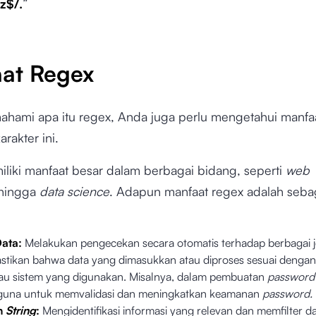
z$/.
”
at Regex
ahami apa itu regex, Anda juga perlu mengetahui manfaa
arakter ini.
liki manfaat besar dalam berbagai bidang, seperti
web
hingga
data science
. Adapun manfaat regex adalah seba
Data:
Melakukan pengecekan secara otomatis terhadap berbagai j
tikan bahwa data yang dimasukkan atau diproses sesuai denga
atau sistem yang digunakan. Misalnya, dalam pembuatan
passwor
guna untuk memvalidasi dan meningkatkan keamanan
password.
n
String
:
Mengidentifikasi informasi yang relevan dan memfilter 