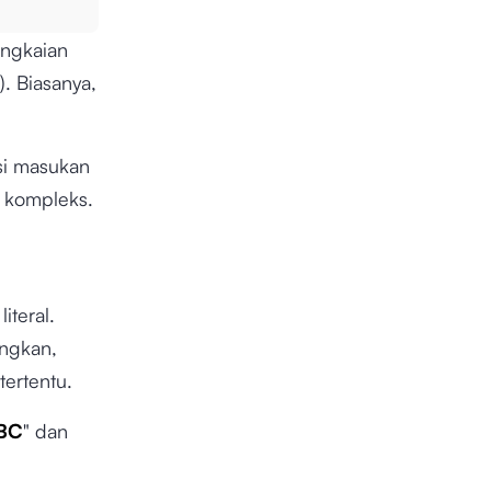
angkaian
). Biasanya,
si masukan
g kompleks.
iteral.
angkan,
tertentu.
BC
" dan