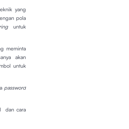
eknik yang
engan pola
ring
untuk
ang meminta
asanya akan
mbol untuk
wa
password
ol dan cara