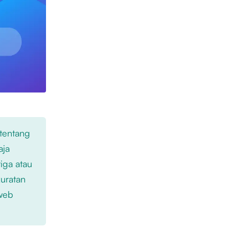
 tentang
aja
iga atau
kuratan
 web