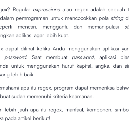
egex? Regular
expressions
atau regex adalah sebuah t
 dalam pemrograman untuk mencocokkan pola
string
d
seperti mencari, mengganti, dan memanipulasi
st
kan aplikasi agar lebih kuat.
x dapat dilihat ketika Anda menggunakan aplikasi y
an
password
. Saat membuat
password
, aplikasi bi
nda untuk menggunakan huruf kapital, angka, dan si
ang lebih baik.
mahami apa itu regex, program dapat memeriksa bah
buat sudah memenuhi kriteria keamanan.
ari lebih jauh apa itu regex, manfaat, komponen, simb
 pada artikel berikut!