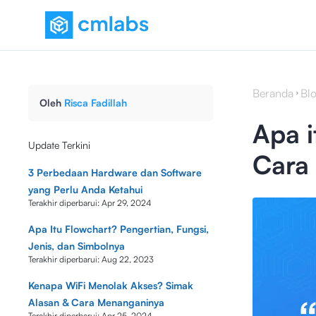
Beranda
Bl
Oleh
Risca Fadillah
Apa i
Update Terkini
Cara
3 Perbedaan Hardware dan Software
yang Perlu Anda Ketahui
Terakhir diperbarui:
Apr 29, 2024
Apa Itu Flowchart? Pengertian, Fungsi,
Jenis, dan Simbolnya
Terakhir diperbarui:
Aug 22, 2023
Kenapa WiFi Menolak Akses? Simak
Alasan & Cara Menanganinya
Terakhir diperbarui:
Apr 25, 2024