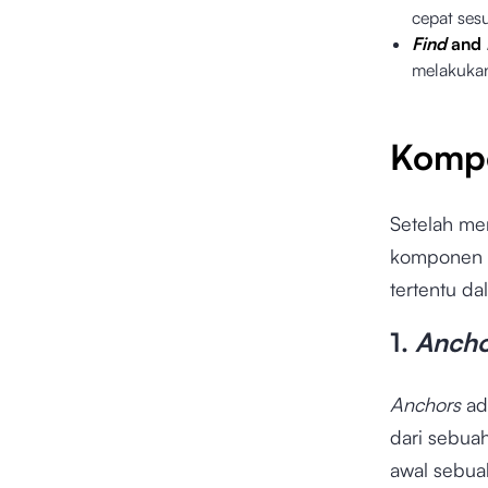
cepat ses
Find
and
melakukan
Komp
Setelah me
komponen 
tertentu d
1.
Ancho
Anchors
ad
dari sebua
awal sebu