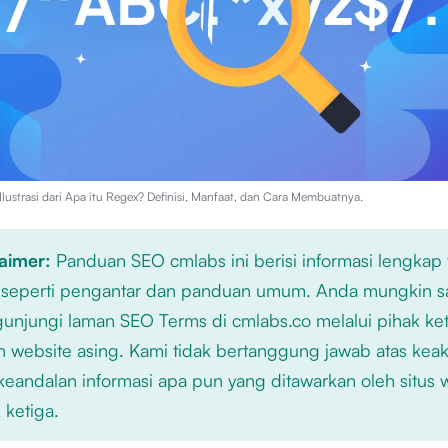
lustrasi dari
Apa itu Regex? Definisi, Manfaat, dan Cara Membuatnya
.
laimer:
Panduan SEO cmlabs ini berisi informasi lengkap
 seperti pengantar dan panduan umum. Anda mungkin s
njungi laman SEO Terms di cmlabs.co melalui pihak ket
n website asing. Kami tidak bertanggung jawab atas kea
keandalan informasi apa pun yang ditawarkan oleh situs
 ketiga.