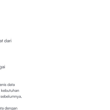
t dari
gai
enis data
n kebutuhan
d
sebelumnya,
data dengan