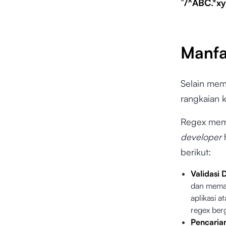
“
/^ABC.*xy
Manfa
Selain mem
rangkaian k
Regex memi
developer
berikut:
Validasi 
dan memas
aplikasi 
regex ber
Pencaria