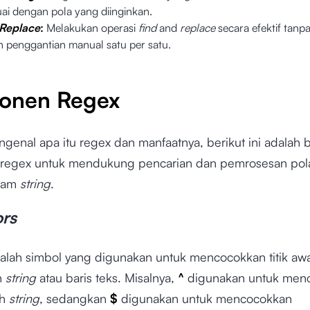
uai dengan pola yang diinginkan.
Replace
:
Melakukan operasi
find
and
replace
secara efektif tanp
 penggantian manual satu per satu.
onen Regex
ngenal apa itu regex dan manfaatnya, berikut ini adalah
regex untuk mendukung pencarian dan pemrosesan pol
alam
string
.
rs
alah simbol yang digunakan untuk mencocokkan titik awa
h
string
atau baris teks. Misalnya,
^
digunakan untuk men
ah
string
, sedangkan
$
digunakan untuk mencocokkan