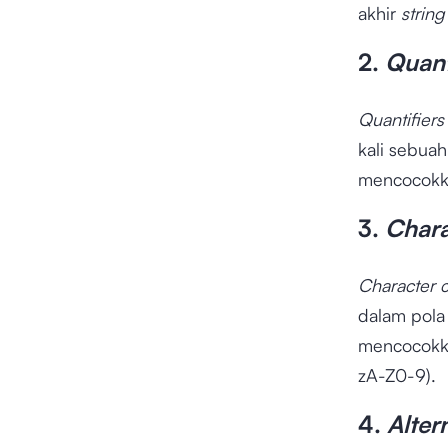
akhir
strin
2.
Quant
Quantifier
kali sebuah
mencocokka
3.
Chara
Character c
dalam pola
mencocokka
zA-Z0-9).
4.
Alter