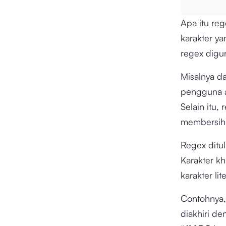
Apa itu re
karakter y
regex digu
Misalnya d
pengguna a
Selain itu,
membersihk
Regex ditul
Karakter k
karakter li
Contohnya,
diakhiri de