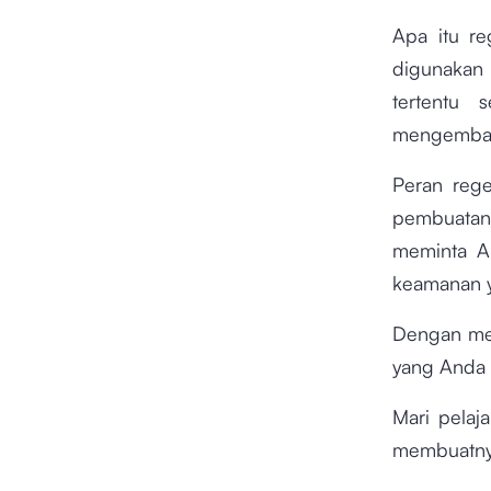
Apa itu r
digunakan
tertentu 
mengembang
Peran rege
pembuat
meminta A
keamanan y
Dengan me
yang Anda 
Mari pelaj
membuatnya