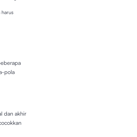
a harus
 beberapa
a-pola
l dan akhir
cocokkan