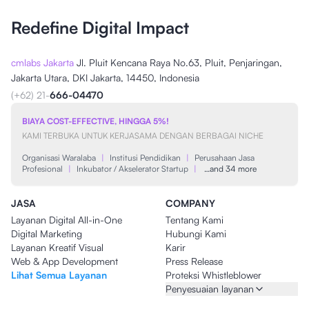
Redefine Digital Impact
cmlabs Jakarta
Jl. Pluit Kencana Raya No.63, Pluit, Penjaringan,
Jakarta Utara, DKI Jakarta, 14450, Indonesia
(+62) 21-
666-04470
BIAYA COST-EFFECTIVE, HINGGA 5%!
KAMI TERBUKA UNTUK KERJASAMA DENGAN BERBAGAI NICHE
Organisasi Waralaba
|
Institusi Pendidikan
|
Perusahaan Jasa
Profesional
|
Inkubator / Akselerator Startup
|
…and 34 more
JASA
COMPANY
Layanan Digital All-in-One
Tentang Kami
Digital Marketing
Hubungi Kami
Layanan Kreatif Visual
Karir
Web & App Development
Press Release
Lihat Semua Layanan
Proteksi Whistleblower
Penyesuaian layanan