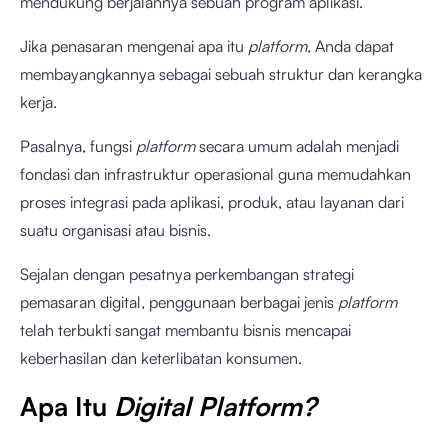
mendukung berjalannya sebuah program aplikasi.
Jika penasaran mengenai apa itu
platform,
Anda dapat
membayangkannya sebagai sebuah struktur dan kerangka
kerja.
Pasalnya, fungsi
platform
secara umum adalah menjadi
fondasi dan infrastruktur operasional guna memudahkan
proses integrasi pada aplikasi, produk, atau layanan dari
suatu organisasi atau bisnis.
Sejalan dengan pesatnya perkembangan strategi
pemasaran digital, penggunaan berbagai jenis
platform
telah terbukti sangat membantu bisnis mencapai
keberhasilan dan keterlibatan konsumen.
Apa Itu
Digital Platform?