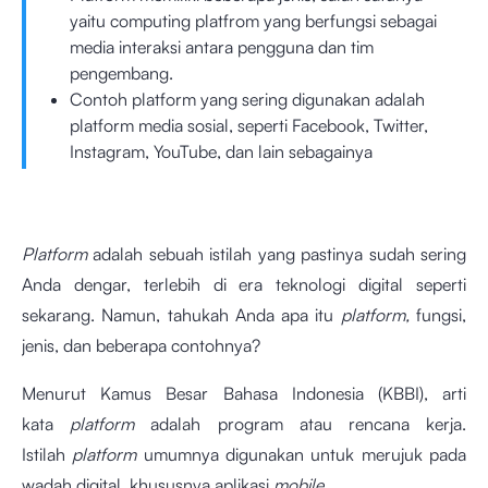
yaitu computing platfrom yang berfungsi sebagai
media interaksi antara pengguna dan tim
pengembang.
Contoh platform yang sering digunakan adalah
platform media sosial, seperti Facebook, Twitter,
Instagram, YouTube, dan lain sebagainya
Platform
adalah sebuah istilah yang pastinya sudah sering
Anda dengar, terlebih di era teknologi digital seperti
sekarang. Namun, tahukah Anda apa itu
platform,
fungsi,
jenis, dan beberapa contohnya?
Menurut Kamus Besar Bahasa Indonesia (KBBI), arti
kata
platform
adalah program atau rencana kerja.
Istilah
platform
umumnya digunakan untuk merujuk pada
wadah digital, khususnya aplikasi
mobile.