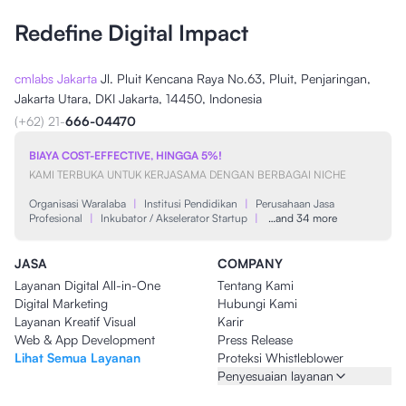
Redefine Digital Impact
cmlabs Jakarta
Jl. Pluit Kencana Raya No.63, Pluit, Penjaringan,
Jakarta Utara, DKI Jakarta, 14450, Indonesia
(+62) 21-
666-04470
BIAYA COST-EFFECTIVE, HINGGA 5%!
KAMI TERBUKA UNTUK KERJASAMA DENGAN BERBAGAI NICHE
Organisasi Waralaba
|
Institusi Pendidikan
|
Perusahaan Jasa
Profesional
|
Inkubator / Akselerator Startup
|
…and 34 more
JASA
COMPANY
Layanan Digital All-in-One
Tentang Kami
Digital Marketing
Hubungi Kami
Layanan Kreatif Visual
Karir
Web & App Development
Press Release
Lihat Semua Layanan
Proteksi Whistleblower
Penyesuaian layanan