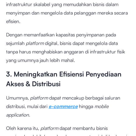
infrastruktur skalabel yang memudahkan bisnis dalam
menyimpan dan mengelola data pelanggan mereka secara
efisien.
Dengan memanfaatkan kapasitas penyimpanan pada
sejumlah
platform
digital, bisnis dapat mengelola data
tanpa harus menghabiskan anggaran di infrastruktur fisik
yang umumnya jauh lebih mahal.
3. Meningkatkan Efisiensi Penyediaan
Akses & Distribusi
Umumnya,
platform
dapat mencakup berbagai saluran
distribusi, mulai dari
e-commerce
hingga
mobile
application.
Oleh karena itu,
platform
dapat membantu bisnis