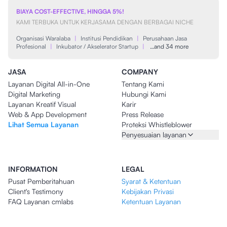
BIAYA COST-EFFECTIVE, HINGGA 5%!
KAMI TERBUKA UNTUK KERJASAMA DENGAN BERBAGAI NICHE
Organisasi Waralaba
|
Institusi Pendidikan
|
Perusahaan Jasa
Profesional
|
Inkubator / Akselerator Startup
|
…and 34 more
JASA
COMPANY
Layanan Digital All-in-One
Tentang Kami
Digital Marketing
Hubungi Kami
Layanan Kreatif Visual
Karir
Web & App Development
Press Release
Lihat Semua Layanan
Proteksi Whistleblower
Penyesuaian layanan
INFORMATION
LEGAL
Pusat Pemberitahuan
Syarat & Ketentuan
Client's Testimony
Kebijakan Privasi
FAQ Layanan cmlabs
Ketentuan Layanan