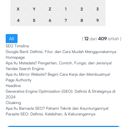
X
Y
Z
1
2
3
4
5
6
7
8
9
All
(
12
dari
409
istilah
)
SEO Timeline
Google Bard: Definisi, Fitur, dan Cara Mudah Menggunakannya
Homepage
Apa Itu Metadata? Pengertian, Contoh, Fungsi, dan Jenisnya!
Yandex Search Engine
Apa itu Mirror Website? Begini Cara Kerja dan Membuatnya!
Page Authority
Headline
Generative Engine Optimization (GEO): Definisi & Strateginya di
2024
Cloaking
Apa Itu Barnacle SEO? Pahami Teknik dan Keuntungannya!
Parasite SEO: Definisi, Kelebihan, & Kekurangannya