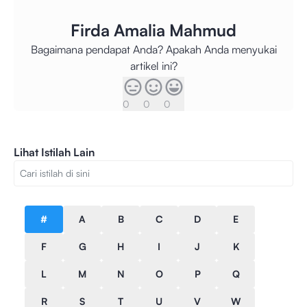
Firda Amalia Mahmud
Bagaimana pendapat Anda? Apakah Anda menyukai
artikel ini?
0
0
0
Lihat Istilah Lain
#
A
B
C
D
E
F
G
H
I
J
K
L
M
N
O
P
Q
R
S
T
U
V
W