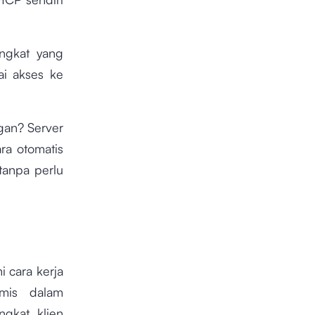
angkat yang
i akses ke
gan? Server
ra otomatis
tanpa perlu
 cara kerja
amis dalam
gkat klien