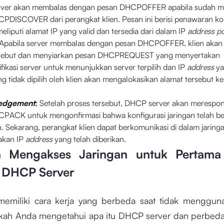
ver akan membalas dengan pesan DHCPOFFER apabila sudah m
PDISCOVER dari perangkat klien. Pesan ini berisi penawaran kon
meliputi alamat IP yang valid dan tersedia dari dalam IP
address p
Apabila server membalas dengan pesan DHCPOFFER, klien akan
rsebut dan menyiarkan pesan DHCPREQUEST yang menyertakan
fikasi server untuk menunjukkan server terpilih dan IP
address
ya
g tidak dipilih oleh klien akan mengalokasikan alamat
tersebut ke
edgement
:
Setelah proses tersebut, DHCP server akan merespo
PACK untuk mengonfirmasi bahwa konfigurasi jaringan telah be
n. Sekarang, perangkat klien dapat berkomunikasi di dalam jaring
kan IP
address
yang telah diberikan.
n Mengakses Jaringan untuk Pertama
 DHCP Server
memiliki cara kerja yang berbeda saat tidak menggu
akah Anda mengetahui apa itu DHCP server dan perbeda