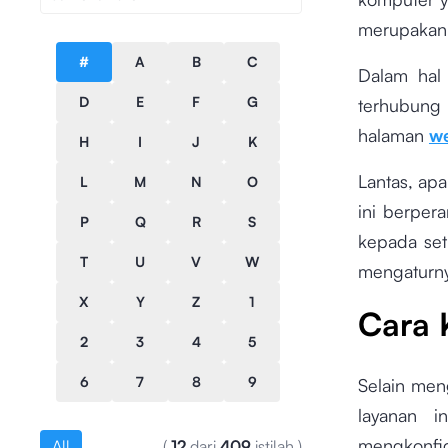
merupakan 
#
A
B
C
Dalam hal 
D
E
F
G
terhubung
halaman
we
H
I
J
K
Lantas, ap
L
M
N
O
ini berper
P
Q
R
S
kepada set
T
U
V
W
mengaturny
X
Y
Z
1
Cara 
2
3
4
5
6
7
8
9
Selain men
layanan i
mengkonfi
All
(
12
dari
409
istilah
)