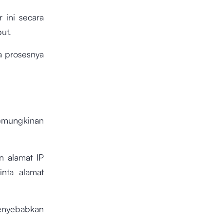
 ini secara
but.
a prosesnya
emungkinan
 alamat IP
nta alamat
nyebabkan