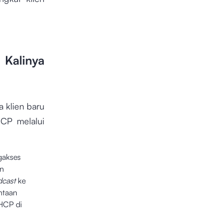
 Kalinya
 klien baru
HCP melalui
akses
an
dcast
ke
ntaan
DHCP di