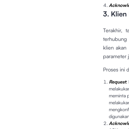
Acknowl
3. Klie
Terakhir,
terhubung
klien akan
parameter j
Proses ini 
Request
:
melakuk
meminta 
melakuka
mengkonfi
digunaka
Acknowl