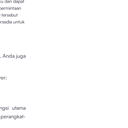
ku dan dapat
 permintaan
s
tersebut
rsedia untuk
. Anda juga
.
er:
ngsi utama
perangkat-