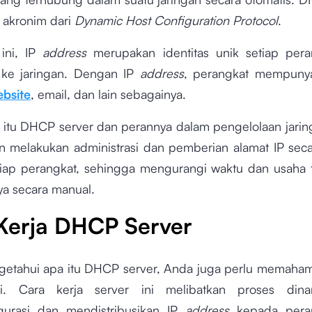
akronim dari
Dynamic Host Configuration Protocol
.
ini, IP
address
merupakan identitas unik setiap per
 ke jaringan. Dengan IP
address
, perangkat mempunya
bsite
, email, dan lain sebagainya.
a itu DHCP server dan perannya dalam pengelolaan jarin
an melakukan administrasi dan pemberian alamat IP
seca
iap perangkat, sehingga mengurangi waktu dan usaha 
a secara manual.
Kerja DHCP Server
getahui apa itu DHCP server, Anda juga perlu memahami
ni. Cara kerja server ini melibatkan proses din
gurasi dan mendistribusikan IP
address
kepada peran