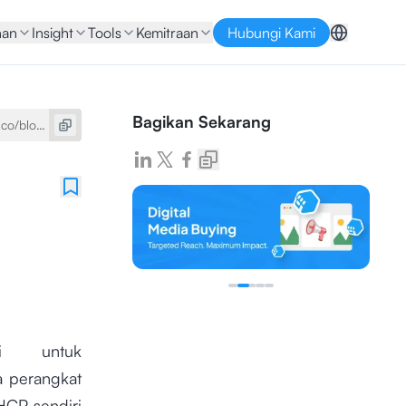
nan
Insight
Tools
Kemitraan
Hubungi Kami
Bagikan Sekarang
i untuk
a perangkat
HCP sendiri