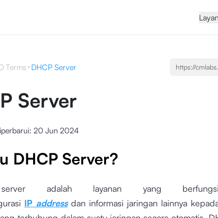
Laya
O Terms
DHCP Server
P Server
iperbarui:
20 Jun 2024
tu DHCP Server?
erver adalah layanan yang berfungs
gurasi
IP
address
dan informasi jaringan lainnya kepad
ang terhubung dalam suatu jaringan secara otomatis. D