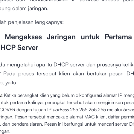
bung dalam jaringan.
alah penjelasan lengkapnya:
n Mengakses Jaringan untuk Pertama
HCP Server
a mengetahui apa itu DHCP server dan prosesnya ketika
 Pada proses tersebut klien akan bertukar pesan D
, yaitu:
y
:
Ketika perangkat klien yang belum dikonfigurasi alamat IP
meng
untuk pertama kalinya, perangkat tersebut akan mengirimkan pes
OVER dengan tujuan IP
address
255.255.255.255 melalui
broa
aringan. Pesan tersebut mencakup alamat MAC klien, daftar permi
, dan bendera siaran. Pesan ini berfungsi untuk mencari server 
ingan.