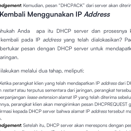
edgement
:
Kemudian, pesan “DHCPACK” dari server akan diteri
n Kembali Menggunakan IP
Address
 tahukah Anda apa itu DHCP server dan prosesnya ke
 kembali pada IP
address
yang telah dialokasikan? Pad
 bertukar pesan dengan DHCP server untuk mendapat
aringan.
dilakukan melalui dua tahap, meliputi:
Ketika perangkat klien yang telah mendapatkan IP
address
dari 
an
restart
atau terputus sementara dari jaringan, perangkat terseb
perpanjangan
lease extension
alamat IP yang telah diterima sebe
nnya, perangkat klien akan mengirimkan pesan DHCPREQUEST 
rmasi kepada DHCP server bahwa alamat IP
address
tersebut ma
n.
edgement
:
Setelah itu, DHCP server akan merespons dengan p