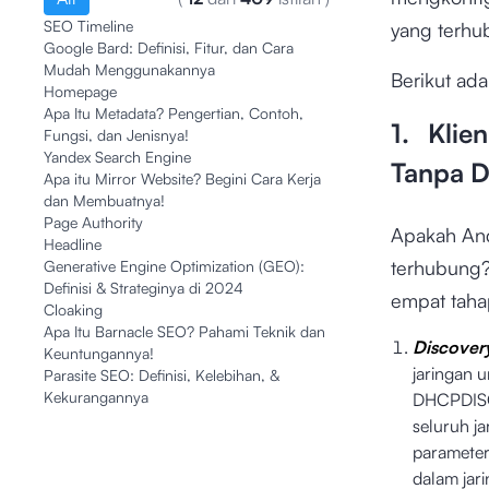
SEO Timeline
yang terhu
Google Bard: Definisi, Fitur, dan Cara
Mudah Menggunakannya
Berikut ad
Homepage
Apa Itu Metadata? Pengertian, Contoh,
1. Klie
Fungsi, dan Jenisnya!
Yandex Search Engine
Tanpa D
Apa itu Mirror Website? Begini Cara Kerja
dan Membuatnya!
Page Authority
Apakah And
Headline
terhubung?
Generative Engine Optimization (GEO):
Definisi & Strateginya di 2024
empat tahap
Cloaking
Apa Itu Barnacle SEO? Pahami Teknik dan
Discover
Keuntungannya!
jaringan 
Parasite SEO: Definisi, Kelebihan, &
Kekurangannya
DHCPDISC
seluruh j
parameter
dalam jar