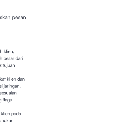
uskan pesan
 klien,
h besar dari
s
tujuan
t klien dan
 jaringan.
sesuaian
g flags
 klien pada
gunakan