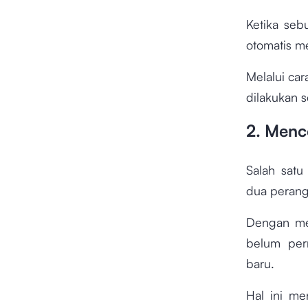
Ketika seb
otomatis m
Melalui cara
dilakukan s
2. Menc
Salah satu
dua perang
Dengan me
belum per
baru.
Hal ini me