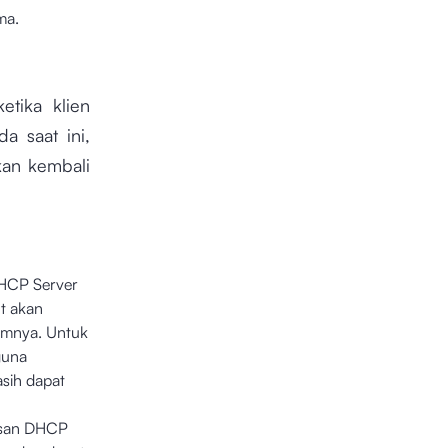
ma.
tika klien
a saat ini,
kan kembali
DHCP Server
ut akan
lumnya. Untuk
guna
sih dapat
esan DHCP