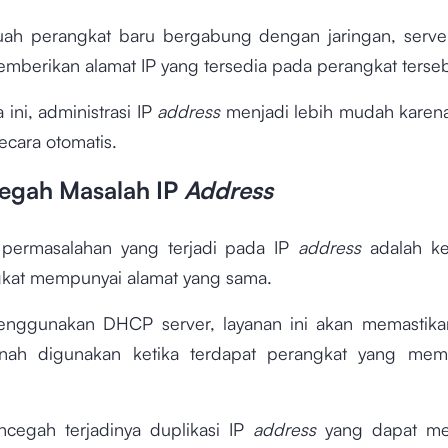
uah perangkat baru bergabung dengan jaringan, server
emberikan alamat IP yang tersedia pada perangkat terse
 ini, administrasi IP
address
menjadi lebih mudah karen
ecara otomatis.
egah Masalah IP
Address
 permasalahan yang terjadi pada IP
address
adalah k
kat mempunyai alamat yang sama.
nggunakan DHCP server, layanan ini akan memastikan
nah digunakan ketika terdapat perangkat yang memi
ncegah terjadinya duplikasi IP
address
yang dapat me