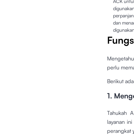
ACK untu
digunakan
perpanja
dan mena
digunakan
Fungs
Mengetahui
perlu mema
Berikut ad
1. Meng
Tahukah A
layanan in
perangkat 