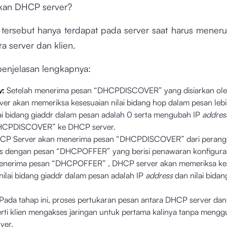
an DHCP server?
tersebut hanya terdapat pada server saat harus mener
a server dan klien.
 penjelasan lengkapnya:
y
:
Setelah menerima pesan “DHCPDISCOVER” yang disiarkan oleh
er akan memeriksa kesesuaian nilai bidang hop dalam pesan lebi
lai bidang giaddr dalam pesan adalah 0 serta mengubah IP
addres
HCPDISCOVER” ke DHCP server.
P Server akan menerima pesan “DHCPDISCOVER” dari perangka
 dengan pesan “DHCPOFFER” yang berisi penawaran konfigurasi
menerima pesan “DHCPOFFER” , DHCP server akan memeriksa ke
nilai bidang giaddr dalam pesan adalah IP
address
dan nilai bidan
Pada tahap ini, proses pertukaran pesan antara DHCP server dan
rti klien mengakses jaringan untuk pertama kalinya tanpa meng
ver.