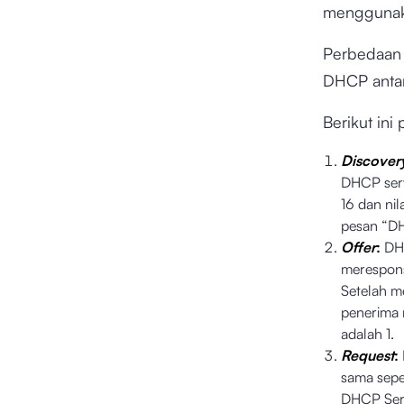
menggunak
Perbedaan 
DHCP antar
Berikut ini
Discover
DHCP serv
16 dan ni
pesan “D
Offer
:
DHC
merespons
Setelah 
penerima 
adalah 1.
Request
:
sama sepe
DHCP Ser