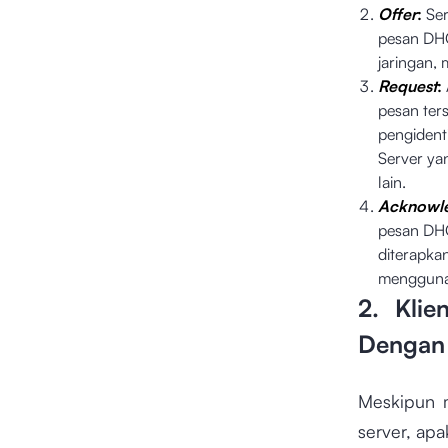
Offer
:
Ser
pesan DHC
jaringan, 
Request
:
pesan te
pengidenti
Server yan
lain.
Acknowl
pesan DHC
diterapka
mengguna
2. Klie
Dengan
Meskipun 
server, ap