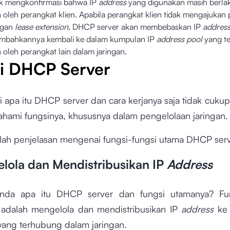
k mengkonfirmasi bahwa IP
address
yang digunakan masih berla
 oleh perangkat klien. Apabila perangkat klien tidak mengajukan
ngan
lease extension
, DHCP server akan membebaskan IP
addres
mbahkannya kembali ke dalam kumpulan IP
address pool
yang te
 oleh perangkat lain dalam jaringan.
i DHCP Server
 apa itu DHCP server dan cara kerjanya saja tidak cukup
hami fungsinya, khususnya dalam pengelolaan jaringan
alah penjelasan mengenai fungsi-fungsi utama DHCP serv
elola dan Mendistribusikan IP
Address
nda apa itu DHCP server dan fungsi utamanya? Fu
i adalah mengelola dan mendistribusikan IP
address
ke 
yang terhubung dalam jaringan.