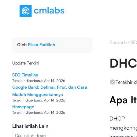
Beranda
SE
Oleh
Risca Fadillah
DHC
Update Terkini
SEO Timeline
Terakhir diperbarui:
Apr 14, 2026
Terakhir d
Google Bard: Definisi, Fitur, dan Cara
Mudah Menggunakannya
Apa I
Terakhir diperbarui:
Apr 14, 2026
Homepage
Terakhir diperbarui:
Apr 14, 2026
DHCP s
Lihat Istilah Lain
mengkonfi
komputer y