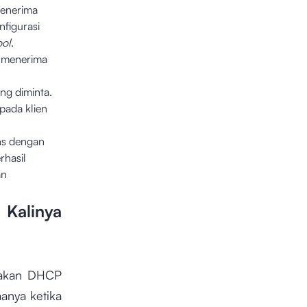
enerima
figurasi
ool
.
 menerima
ng diminta.
pada klien
ns dengan
rhasil
an
 Kalinya
nakan DHCP
anya ketika