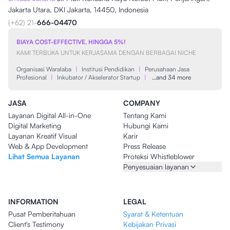
Jakarta Utara, DKI Jakarta, 14450, Indonesia
(+62) 21-
666-04470
BIAYA COST-EFFECTIVE, HINGGA 5%!
KAMI TERBUKA UNTUK KERJASAMA DENGAN BERBAGAI NICHE
Organisasi Waralaba
|
Institusi Pendidikan
|
Perusahaan Jasa
Profesional
|
Inkubator / Akselerator Startup
|
…and 34 more
JASA
COMPANY
Layanan Digital All-in-One
Tentang Kami
Digital Marketing
Hubungi Kami
Layanan Kreatif Visual
Karir
Web & App Development
Press Release
Lihat Semua Layanan
Proteksi Whistleblower
Penyesuaian layanan
INFORMATION
LEGAL
Pusat Pemberitahuan
Syarat & Ketentuan
Client's Testimony
Kebijakan Privasi