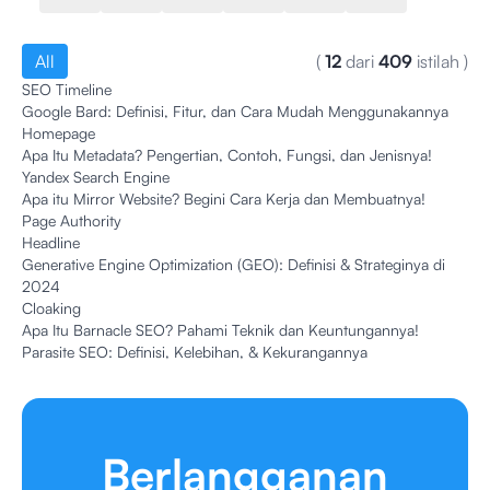
All
(
12
dari
409
istilah
)
SEO Timeline
Google Bard: Definisi, Fitur, dan Cara Mudah Menggunakannya
Homepage
Apa Itu Metadata? Pengertian, Contoh, Fungsi, dan Jenisnya!
Yandex Search Engine
Apa itu Mirror Website? Begini Cara Kerja dan Membuatnya!
Page Authority
Headline
Generative Engine Optimization (GEO): Definisi & Strateginya di
2024
Cloaking
Apa Itu Barnacle SEO? Pahami Teknik dan Keuntungannya!
Parasite SEO: Definisi, Kelebihan, & Kekurangannya
Berlangganan