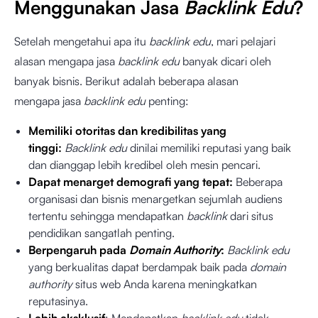
Menggunakan Jasa
Backlink Edu
?
Setelah mengetahui apa itu
backlink edu
, mari pelajari
alasan mengapa jasa
backlink edu
banyak dicari oleh
banyak bisnis. Berikut adalah beberapa alasan
mengapa jasa
backlink edu
penting:
Memiliki otoritas dan kredibilitas yang
tinggi:
Backlink edu
dinilai memiliki reputasi yang baik
dan dianggap lebih kredibel oleh mesin pencari.
Dapat menarget demografi yang tepat:
Beberapa
organisasi dan bisnis menargetkan sejumlah audiens
tertentu sehingga mendapatkan
backlink
dari situs
pendidikan sangatlah penting.
Berpengaruh pada
Domain Authority
:
Backlink edu
yang berkualitas dapat berdampak baik pada
domain
authority
situs web Anda karena meningkatkan
reputasinya.