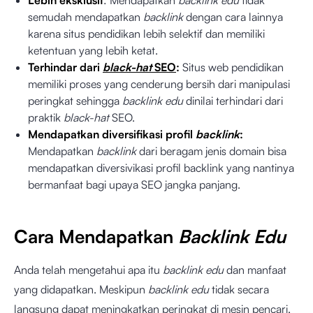
Lebih eksklusif
: Mendapatkan
backlink edu
tidak
semudah mendapatkan
backlink
dengan cara lainnya
karena situs pendidikan lebih selektif dan memiliki
ketentuan yang lebih ketat.
Terhindar dari
black-hat
SEO
:
Situs web pendidikan
memiliki proses yang cenderung bersih dari manipulasi
peringkat sehingga
backlink edu
dinilai terhindari dari
praktik
black-hat
SEO.
Mendapatkan diversifikasi profil
backlink
:
Mendapatkan
backlink
dari beragam jenis domain bisa
mendapatkan diversivikasi profil backlink yang nantinya
bermanfaat bagi upaya SEO jangka panjang.
Cara Mendapatkan
Backlink Edu
Anda telah mengetahui apa itu
backlink edu
dan manfaat
yang didapatkan. Meskipun
backlink edu
tidak secara
langsung dapat meningkatkan peringkat di mesin pencari,