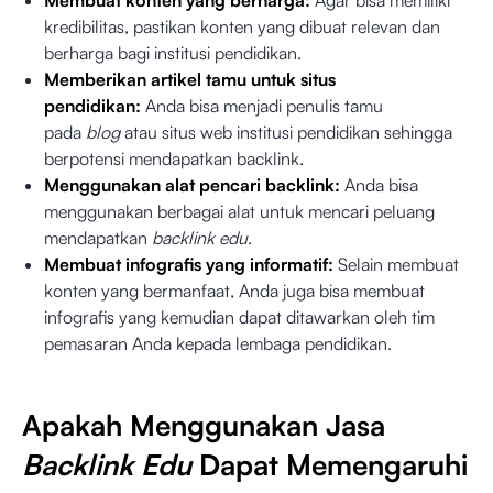
Membuat konten yang berharga:
Agar bisa memiliki
kredibilitas, pastikan konten yang dibuat relevan dan
berharga bagi institusi pendidikan.
Memberikan artikel tamu untuk situs
pendidikan:
Anda bisa menjadi penulis tamu
pada
blog
atau situs web institusi pendidikan sehingga
berpotensi mendapatkan backlink.
Menggunakan alat pencari backlink:
Anda bisa
menggunakan berbagai alat untuk mencari peluang
mendapatkan
backlink edu
.
Membuat infografis yang informatif:
Selain membuat
konten yang bermanfaat, Anda juga bisa membuat
infografis yang kemudian dapat ditawarkan oleh tim
pemasaran Anda kepada lembaga pendidikan.
Apakah Menggunakan Jasa
Backlink Edu
Dapat Memengaruhi