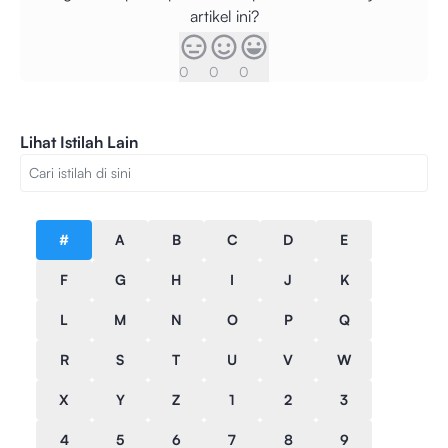
artikel ini?
0
0
0
Lihat Istilah Lain
#
A
B
C
D
E
F
G
H
I
J
K
L
M
N
O
P
Q
R
S
T
U
V
W
X
Y
Z
1
2
3
4
5
6
7
8
9