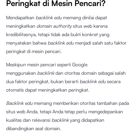
Peringkat di Mesin Pencari?
Mendapatkan
backlink edu
memang dinilai dapat
meningkatkan
domain authority
situs web karena
kredibilitasnya, tetapi tidak ada bukti konkret yang
menyatakan bahwa
backlink edu
menjadi salah satu faktor
peringkat di mesin pencari.
Meskipun mesin pencari seperti Google
menggunakan
backlink
dan otoritas domain sebagai salah
dua faktor peringkat, bukan berarti
backlink edu
secara
otomatis dapat meningkatkan peringkat.
Backlink edu
memang memberikan otoritas tambahan pada
situs web Anda, tetapi Anda tetap perlu mengedepankan
kualitas dan relevansi
backlink
yang didapatkan
dibandingkan asal domain.