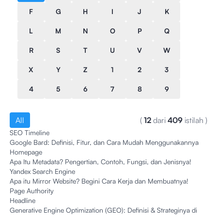
F
G
H
I
J
K
L
M
N
O
P
Q
R
S
T
U
V
W
X
Y
Z
1
2
3
4
5
6
7
8
9
All
(
12
dari
409
istilah
)
SEO Timeline
Google Bard: Definisi, Fitur, dan Cara Mudah Menggunakannya
Homepage
Apa Itu Metadata? Pengertian, Contoh, Fungsi, dan Jenisnya!
Yandex Search Engine
Apa itu Mirror Website? Begini Cara Kerja dan Membuatnya!
Page Authority
Headline
Generative Engine Optimization (GEO): Definisi & Strateginya di