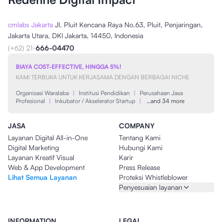
cmlabs Jakarta
Jl. Pluit Kencana Raya No.63, Pluit, Penjaringan,
Jakarta Utara, DKI Jakarta, 14450, Indonesia
(+62) 21-
666-04470
BIAYA COST-EFFECTIVE, HINGGA 5%!
KAMI TERBUKA UNTUK KERJASAMA DENGAN BERBAGAI NICHE
Organisasi Waralaba
|
Institusi Pendidikan
|
Perusahaan Jasa
Profesional
|
Inkubator / Akselerator Startup
|
…and 34 more
JASA
COMPANY
Layanan Digital All-in-One
Tentang Kami
Digital Marketing
Hubungi Kami
Layanan Kreatif Visual
Karir
Web & App Development
Press Release
Lihat Semua Layanan
Proteksi Whistleblower
Penyesuaian layanan
INFORMATION
LEGAL