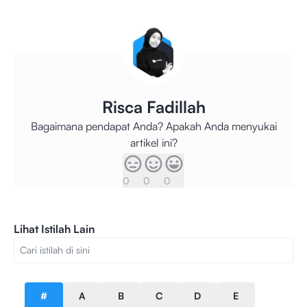
Risca Fadillah
Bagaimana pendapat Anda? Apakah Anda menyukai
artikel ini?
0
0
0
Lihat Istilah Lain
#
A
B
C
D
E