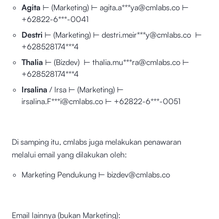
Agita
⊢ (Marketing) ⊢ agita.a***ya@cmlabs.co ⊢
+62822-6***-0041
Destri
⊢ (Marketing) ⊢ destri.meir***y@cmlabs.co ⊢
+628528174***4
Thalia
⊢ (Bizdev) ⊢ thalia.mu***ra@cmlabs.co ⊢
+628528174***4
Irsalina
/ Irsa ⊢ (Marketing) ⊢
irsalina.F***i@cmlabs.co ⊢ +62822-6***-0051
Di samping itu, cmlabs juga melakukan penawaran
melalui email yang dilakukan oleh:
Marketing Pendukung ⊢ bizdev@cmlabs.co
Email lainnya (bukan Marketing):