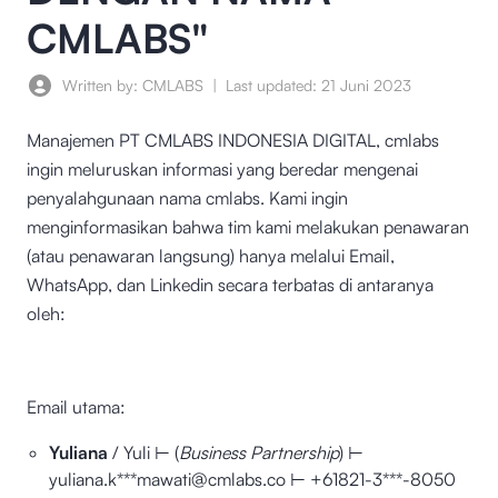
CMLABS"
Written by: CMLABS
|
Last updated:
21 Juni 2023
Manajemen PT CMLABS INDONESIA DIGITAL, cmlabs
ingin meluruskan informasi yang beredar mengenai
penyalahgunaan nama cmlabs. Kami ingin
menginformasikan bahwa tim kami melakukan penawaran
(atau penawaran langsung) hanya melalui Email,
WhatsApp, dan Linkedin secara terbatas di antaranya
oleh:
Email utama:
Yuliana
/ Yuli ⊢ (
Business Partnership
) ⊢
yuliana.k***mawati@cmlabs.co ⊢ +61821-3***-8050