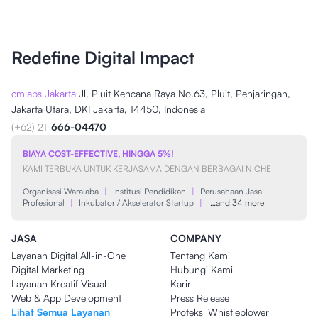
Redefine Digital Impact
cmlabs Jakarta
Jl. Pluit Kencana Raya No.63, Pluit, Penjaringan,
Jakarta Utara, DKI Jakarta, 14450, Indonesia
(+62) 21-
666-04470
BIAYA COST-EFFECTIVE, HINGGA 5%!
KAMI TERBUKA UNTUK KERJASAMA DENGAN BERBAGAI NICHE
Organisasi Waralaba
|
Institusi Pendidikan
|
Perusahaan Jasa
Profesional
|
Inkubator / Akselerator Startup
|
…and 34 more
JASA
COMPANY
Layanan Digital All-in-One
Tentang Kami
Digital Marketing
Hubungi Kami
Layanan Kreatif Visual
Karir
Web & App Development
Press Release
Lihat Semua Layanan
Proteksi Whistleblower