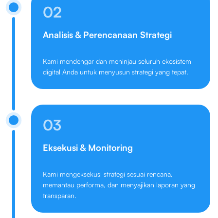
02
Analisis & Perencanaan Strategi
Kami mendengar dan meninjau seluruh ekosistem
digital Anda untuk menyusun strategi yang tepat.
03
Eksekusi & Monitoring
Kami mengeksekusi strategi sesuai rencana,
memantau performa, dan menyajikan laporan yang
transparan.