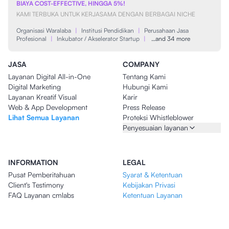
BIAYA COST-EFFECTIVE, HINGGA 5%!
KAMI TERBUKA UNTUK KERJASAMA DENGAN BERBAGAI NICHE
Organisasi Waralaba
|
Institusi Pendidikan
|
Perusahaan Jasa
Profesional
|
Inkubator / Akselerator Startup
|
…and 34 more
JASA
COMPANY
Layanan Digital All-in-One
Tentang Kami
Digital Marketing
Hubungi Kami
Layanan Kreatif Visual
Karir
Web & App Development
Press Release
Lihat Semua Layanan
Proteksi Whistleblower
Penyesuaian layanan
INFORMATION
LEGAL
Pusat Pemberitahuan
Syarat & Ketentuan
Client's Testimony
Kebijakan Privasi
FAQ Layanan cmlabs
Ketentuan Layanan