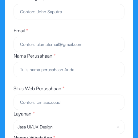
Email
*
Nama Perusahaan
*
Situs Web Perusahaan
*
Layanan
*
Jasa UI/UX Design
Nomor WhatsApp
*