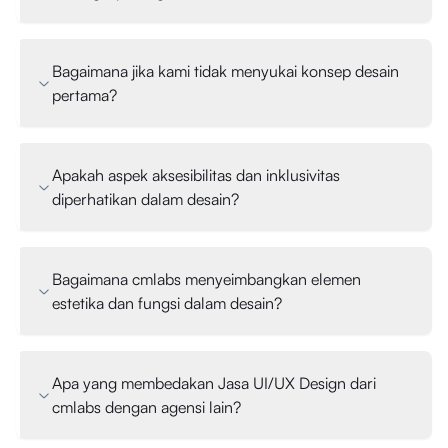
Bagaimana jika kami tidak menyukai konsep desain
pertama?
Apakah aspek aksesibilitas dan inklusivitas
diperhatikan dalam desain?
Bagaimana cmlabs menyeimbangkan elemen
estetika dan fungsi dalam desain?
Apa yang membedakan Jasa UI/UX Design dari
cmlabs dengan agensi lain?