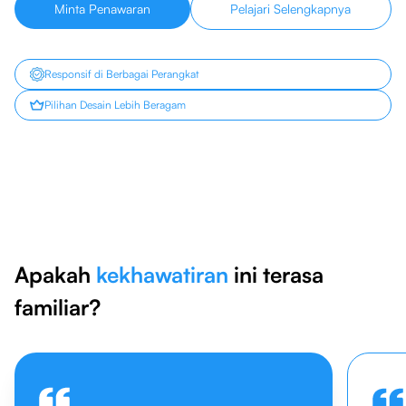
Minta Penawaran
Pelajari Selengkapnya
Responsif di Berbagai Perangkat
Pilihan Desain Lebih Beragam
Apakah
kekhawatiran
ini terasa
familiar?