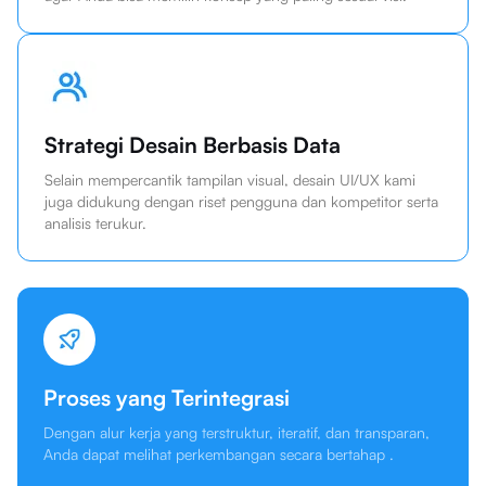
Strategi Desain Berbasis Data
Selain mempercantik tampilan visual, desain UI/UX kami
juga didukung dengan riset pengguna dan kompetitor serta
analisis terukur.
Proses yang Terintegrasi
Dengan alur kerja yang terstruktur, iteratif, dan transparan,
Anda dapat melihat perkembangan secara bertahap .