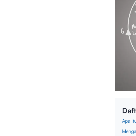
Daft
Apa I
Menga