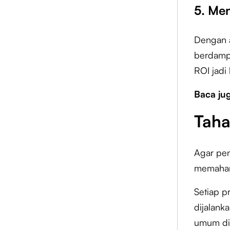
5. Me
Dengan a
berdampa
ROI jadi
Baca ju
Tah
Agar pe
memahami
Setiap p
dijalank
umum di