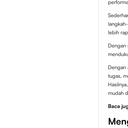
performa
Sederha
langkah-
lebih rap
Dengan s
mendukun
Dengan 
tugas, m
Hasilnya,
mudah di
Baca ju
Men