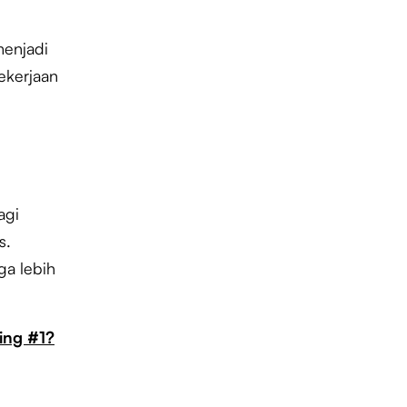
menjadi
ekerjaan
agi
s.
uga lebih
ing #1?