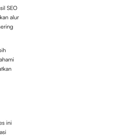
sil SEO
kan alur
sering
bih
mahami
atkan
s ini
asi