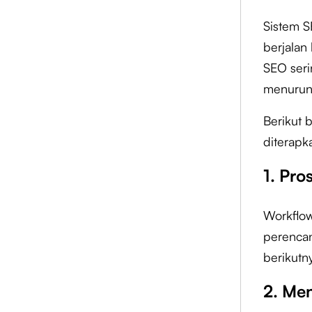
Sistem 
berjalan 
SEO seri
menurun
Berikut 
diterapk
1. Pro
Workflow
perencan
berikutn
2. Men