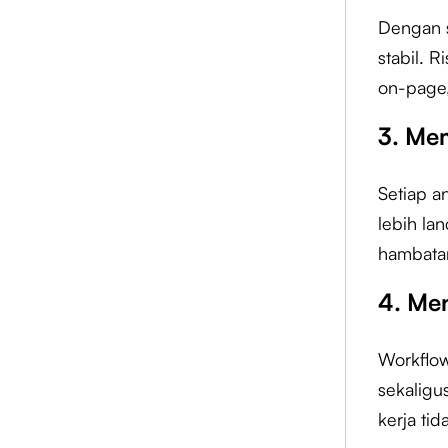
Dengan s
stabil. R
on-page,
3. Me
Setiap a
lebih la
hambata
4. Me
Workflow
sekaligu
kerja ti