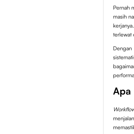
Pernah m
masih na
kerjanya
terlewat
Dengan
sistemat
bagaiman
perform
Apa 
Workflo
menjalan
memastik