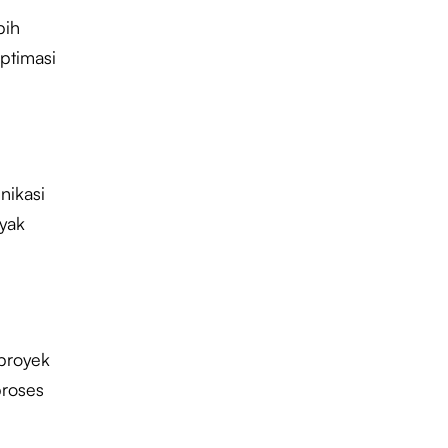
bih
optimasi
nikasi
yak
proyek
proses