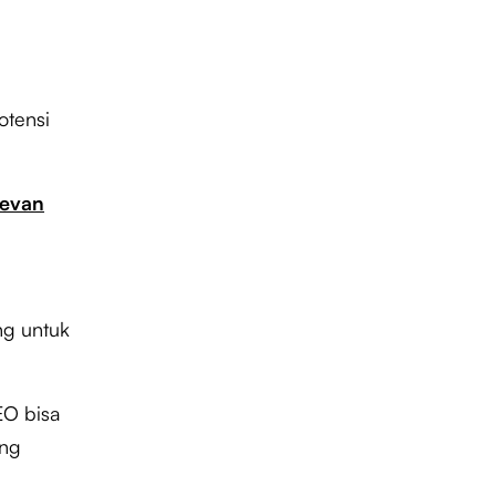
otensi
levan
ing untuk
EO bisa
ang