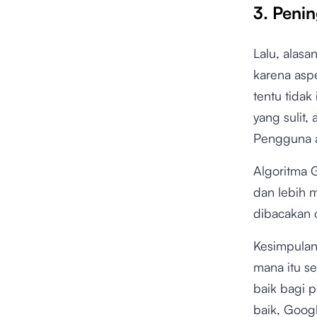
3. Peni
Lalu, alas
karena asp
tentu tida
yang sulit
Pengguna a
Algoritma G
dan lebih m
dibacakan o
Kesimpula
mana itu s
baik bagi 
baik, Goog