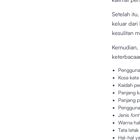
Setelah it
keluar dar
kesulitan 
Kemudian, 
keterbacaan
Pengguna
Kosa kata 
Kaidah pe
Panjang k
Panjang p
Penggun
Jenis
font
Warna ha
Tata let
Hal-hal y