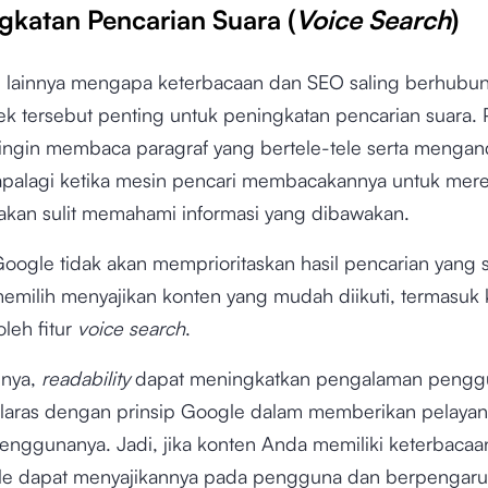
ngkatan Pencarian Suara (
Voice Search
)
an lainnya mengapa keterbacaan dan SEO saling berhubu
ek tersebut penting untuk peningkatan pencarian suara
k ingin membaca paragraf yang bertele-tele serta menga
, apalagi ketika mesin pencari membacakannya untuk mer
kan sulit memahami informasi yang dibawakan.
oogle tidak akan memprioritaskan hasil pencarian yang se
emilih menyajikan konten yang mudah diikuti, termasuk 
leh fitur
voice search
.
nnya,
readability
dapat meningkatkan pengalaman pengg
elaras dengan prinsip Google dalam memberikan pelaya
penggunanya. Jadi, jika konten Anda memiliki keterbacaa
le dapat menyajikannya pada pengguna dan berpengar