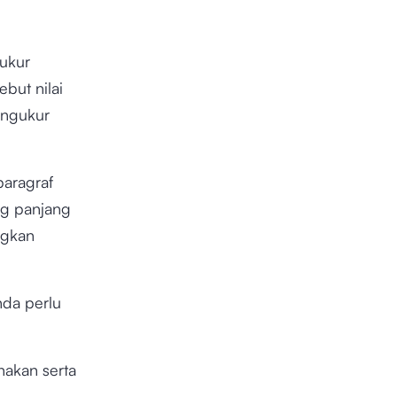
gukur
but nilai
engukur
paragraf
ng panjang
ngkan
nda perlu
.
nakan serta