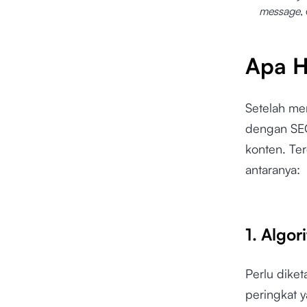
message
,
Apa 
Setelah me
dengan SEO
konten. Te
antaranya:
1. Algo
Perlu diket
peringkat 