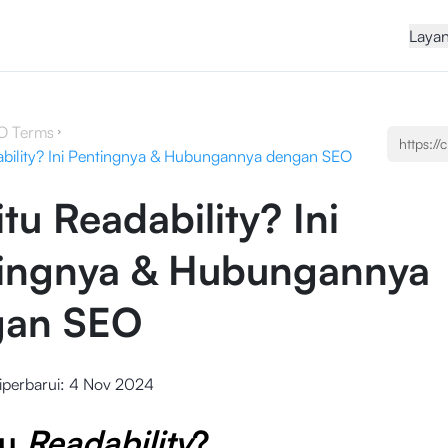
Laya
O Terms
ability? Ini Pentingnya & Hubungannya dengan SEO
tu Readability? Ini
ingnya & Hubungannya
gan SEO
iperbarui:
4 Nov 2024
tu
Readability
?