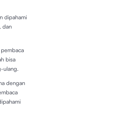
n dipahami
, dan
h pembaca
h bisa
-ulang.
ena dengan
pembaca
dipahami