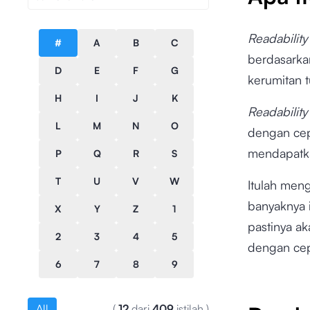
Readabilit
#
A
B
C
berdasarka
D
E
F
G
kerumitan t
H
I
J
K
Readabilit
L
M
N
O
dengan cep
mendapatka
P
Q
R
S
T
U
V
W
Itulah me
banyaknya 
X
Y
Z
1
pastinya a
2
3
4
5
dengan ce
6
7
8
9
All
(
12
dari
409
istilah
)