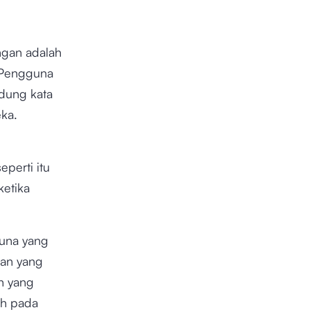
ngan adalah
. Pengguna
ndung kata
eka.
perti itu
ketika
una yang
nan yang
n yang
uh pada