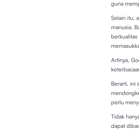
guna mempr
Selain itu,
manusia. B
berkualita
memasukka
Artinya, G
keterbacaan
Berarti, in
mendongkra
perlu meny
Tidak hany
dapat diba