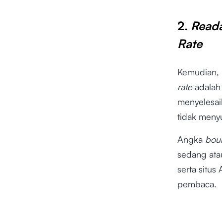
2.
Reada
Rate
Kemudian, 
rate
adalah
menyelesa
tidak meny
Angka
bou
sedang ata
serta situ
pembaca.