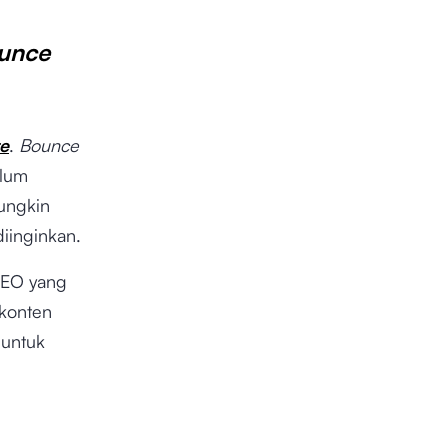
unce
e
.
Bounce
elum
mungkin
diinginkan.
SEO yang
 konten
 untuk