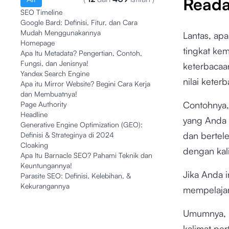
Reada
SEO Timeline
Google Bard: Definisi, Fitur, dan Cara
Mudah Menggunakannya
Lantas, apa 
Homepage
tingkat kem
Apa Itu Metadata? Pengertian, Contoh,
Fungsi, dan Jenisnya!
keterbacaa
Yandex Search Engine
nilai keter
Apa itu Mirror Website? Begini Cara Kerja
dan Membuatnya!
Contohnya, 
Page Authority
Headline
yang Anda 
Generative Engine Optimization (GEO):
dan bertele
Definisi & Strateginya di 2024
Cloaking
dengan kal
Apa Itu Barnacle SEO? Pahami Teknik dan
Keuntungannya!
Jika Anda 
Parasite SEO: Definisi, Kelebihan, &
Kekurangannya
mempelajar
Umumnya, 
kalimat per