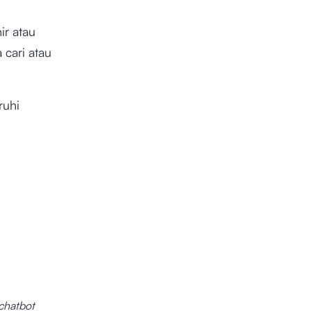
ir atau
cari atau
ruhi
chatbot