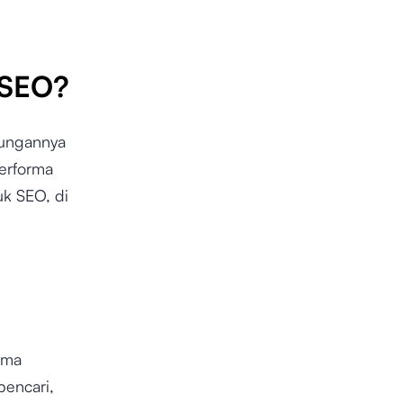
 SEO?
bungannya
erforma
uk SEO, di
tma
pencari,