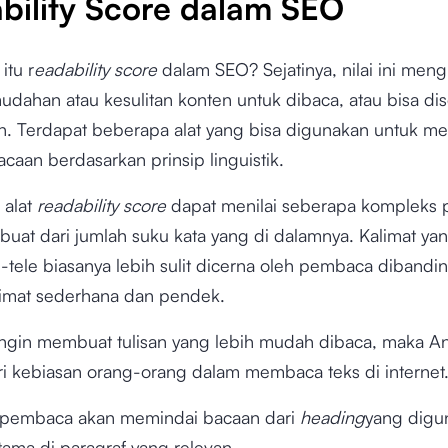
bility Score dalam SEO
itu r
eadability score
dalam SEO? Sejatinya, nilai ini men
udahan atau kesulitan konten untuk dibaca, atau bisa dise
n. Terdapat beberapa alat yang bisa digunakan untuk m
bacaan berdasarkan prinsip linguistik.
alat
readability score
dapat menilai seberapa kompleks 
buat dari jumlah suku kata yang di dalamnya. Kalimat ya
-tele biasanya lebih sulit dicerna oleh pembaca dibandi
imat sederhana dan pendek.
ingin membuat tulisan yang lebih mudah dibaca, maka A
i kebiasan orang-orang dalam membaca teks di internet
pembaca akan memindai bacaan dari
heading
yang digu
tama di paragraf yang relevan.