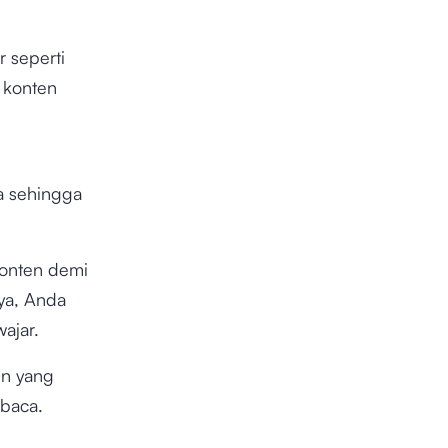
r seperti
 konten
a sehingga
 konten demi
ya, Anda
wajar.
en yang
mbaca.