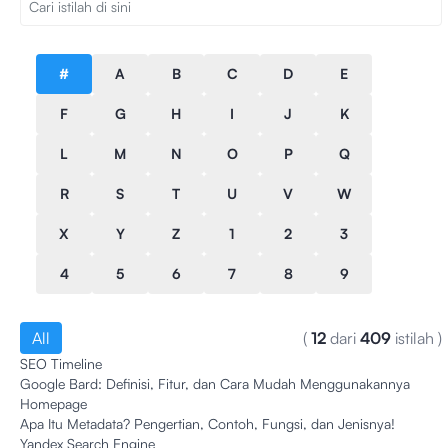
#
A
B
C
D
E
F
G
H
I
J
K
L
M
N
O
P
Q
R
S
T
U
V
W
X
Y
Z
1
2
3
4
5
6
7
8
9
All
(
12
dari
409
istilah
)
SEO Timeline
Google Bard: Definisi, Fitur, dan Cara Mudah Menggunakannya
Homepage
Apa Itu Metadata? Pengertian, Contoh, Fungsi, dan Jenisnya!
Yandex Search Engine