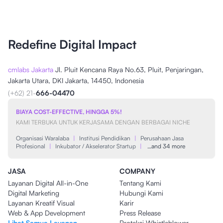
Redefine Digital Impact
cmlabs Jakarta
Jl. Pluit Kencana Raya No.63, Pluit, Penjaringan,
Jakarta Utara, DKI Jakarta, 14450, Indonesia
(+62) 21-
666-04470
BIAYA COST-EFFECTIVE, HINGGA 5%!
KAMI TERBUKA UNTUK KERJASAMA DENGAN BERBAGAI NICHE
Organisasi Waralaba
|
Institusi Pendidikan
|
Perusahaan Jasa
Profesional
|
Inkubator / Akselerator Startup
|
…and 34 more
JASA
COMPANY
Layanan Digital All-in-One
Tentang Kami
Digital Marketing
Hubungi Kami
Layanan Kreatif Visual
Karir
Web & App Development
Press Release
Lihat Semua Layanan
Proteksi Whistleblower