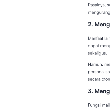
Pasalnya, 
mengurangi
2. Meng
Manfaat la
dapat meng
sekaligus.
Namun, mes
personalis
secara otom
3. Men
Fungsi mai