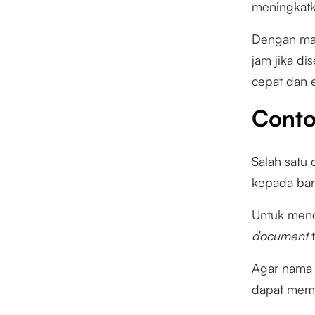
meningkatk
Dengan mai
jam jika di
cepat dan e
Conto
Salah satu 
kepada ban
Untuk menc
document
Agar nama 
dapat mema