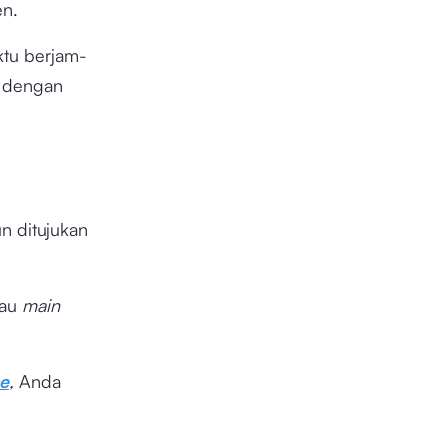
en.
tu berjam-
s dengan
n ditujukan
tau
main
e
,
Anda