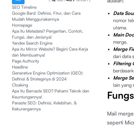
adalah:
SEO Timeline
Data Sou
Google Bard: Definisi, Fitur, dan Cara
Mudah Menggunakannya
nomor tel
Homepage
utama.
Apa Itu Metadata? Pengertian, Contoh,
Main Do
Fungsi, dan Jenisnya!
merge.
Yandex Search Engine
Merge Fie
Apa itu Mirror Website? Begini Cara Kerja
dan Membuatnya!
dari data 
Page Authority
Filtering 
Headline
berdasarka
Generative Engine Optimization (GEO):
Merge Se
Definisi & Strateginya di 2024
lain yang
Cloaking
Apa Itu Barnacle SEO? Pahami Teknik dan
Fungs
Keuntungannya!
Parasite SEO: Definisi, Kelebihan, &
Kekurangannya
Mail merge
seperti Mic