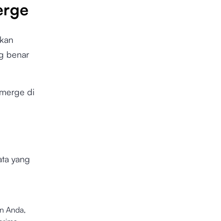
erge
tkan
ng benar
 merge di
ata yang
an Anda,