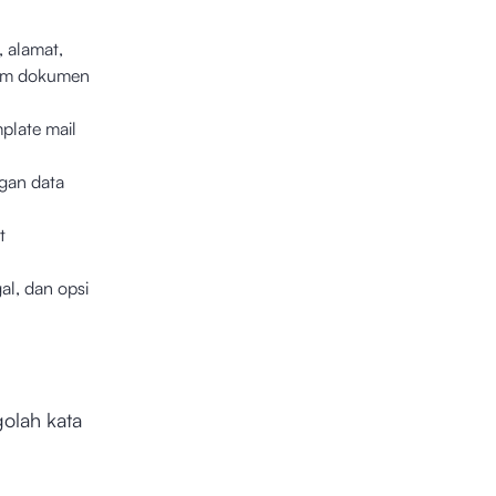
, alamat,
lam dokumen
plate mail
gan data
t
al, dan opsi
olah kata