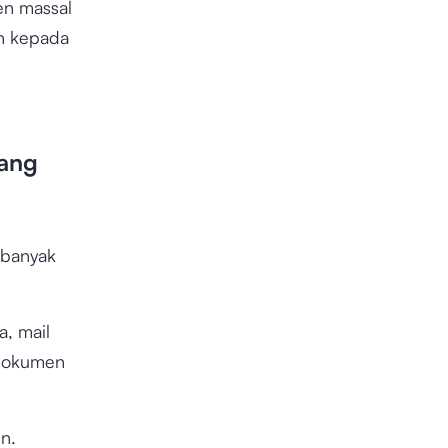
n massal
n kepada
yang
 banyak
a, mail
 dokumen
n.