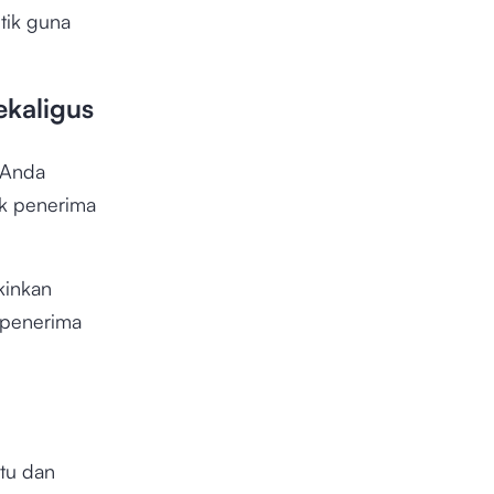
tik guna
kaligus
, Anda
ak penerima
kinkan
 penerima
tu dan