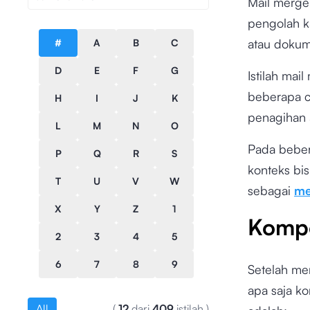
Mail merge
pengolah k
atau dokum
#
A
B
C
D
E
F
G
Istilah mai
beberapa 
H
I
J
K
penagihan 
L
M
N
O
Pada beber
P
Q
R
S
konteks bis
T
U
V
W
sebagai
me
X
Y
Z
1
Kompo
2
3
4
5
6
7
8
9
Setelah me
apa saja k
All
(
12
dari
409
istilah
)