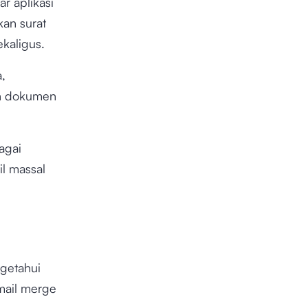
r aplikasi
an surat
ekaligus.
a,
n dokumen
agai
il massal
ngetahui
mail merge