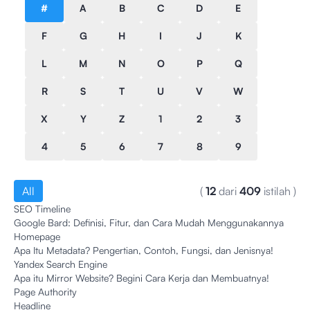
#
A
B
C
D
E
F
G
H
I
J
K
L
M
N
O
P
Q
R
S
T
U
V
W
X
Y
Z
1
2
3
4
5
6
7
8
9
All
(
12
dari
409
istilah
)
SEO Timeline
Google Bard: Definisi, Fitur, dan Cara Mudah Menggunakannya
Homepage
Apa Itu Metadata? Pengertian, Contoh, Fungsi, dan Jenisnya!
Yandex Search Engine
Apa itu Mirror Website? Begini Cara Kerja dan Membuatnya!
Page Authority
Headline