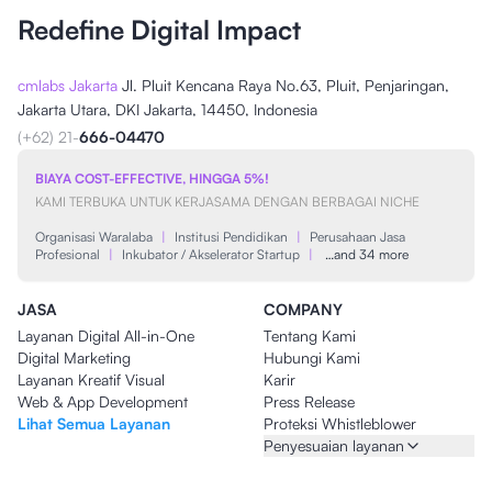
Redefine Digital Impact
cmlabs Jakarta
Jl. Pluit Kencana Raya No.63, Pluit, Penjaringan,
Jakarta Utara, DKI Jakarta, 14450, Indonesia
(+62) 21-
666-04470
BIAYA COST-EFFECTIVE, HINGGA 5%!
KAMI TERBUKA UNTUK KERJASAMA DENGAN BERBAGAI NICHE
Organisasi Waralaba
|
Institusi Pendidikan
|
Perusahaan Jasa
Profesional
|
Inkubator / Akselerator Startup
|
…and 34 more
JASA
COMPANY
Layanan Digital All-in-One
Tentang Kami
Digital Marketing
Hubungi Kami
Layanan Kreatif Visual
Karir
Web & App Development
Press Release
Lihat Semua Layanan
Proteksi Whistleblower
Penyesuaian layanan