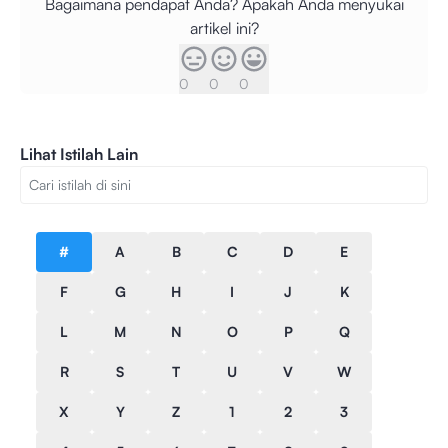
Bagaimana pendapat Anda? Apakah Anda menyukai
artikel ini?
0
0
0
Lihat Istilah Lain
#
A
B
C
D
E
F
G
H
I
J
K
L
M
N
O
P
Q
R
S
T
U
V
W
X
Y
Z
1
2
3