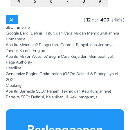
4
5
6
7
8
9
All
(
12
dari
409
istilah
)
SEO Timeline
Google Bard: Definisi, Fitur, dan Cara Mudah Menggunakannya
Homepage
Apa Itu Metadata? Pengertian, Contoh, Fungsi, dan Jenisnya!
Yandex Search Engine
Apa itu Mirror Website? Begini Cara Kerja dan Membuatnya!
Page Authority
Headline
Generative Engine Optimization (GEO): Definisi & Strateginya di
2024
Cloaking
Apa Itu Barnacle SEO? Pahami Teknik dan Keuntungannya!
Parasite SEO: Definisi, Kelebihan, & Kekurangannya
Berlangganan