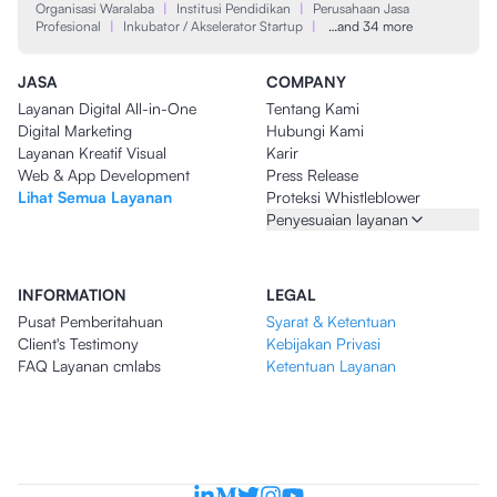
Organisasi Waralaba
|
Institusi Pendidikan
|
Perusahaan Jasa
Profesional
|
Inkubator / Akselerator Startup
|
…and 34 more
JASA
COMPANY
Layanan Digital All-in-One
Tentang Kami
Digital Marketing
Hubungi Kami
Layanan Kreatif Visual
Karir
Web & App Development
Press Release
Lihat Semua Layanan
Proteksi Whistleblower
Penyesuaian layanan
INFORMATION
LEGAL
Pusat Pemberitahuan
Syarat & Ketentuan
Client's Testimony
Kebijakan Privasi
FAQ Layanan cmlabs
Ketentuan Layanan