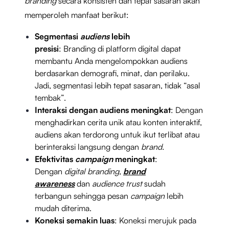
branding
secara konsisten dan tepat sasaran akan
memperoleh manfaat berikut:
Segmentasi
audiens
lebih
presisi
: Branding di platform digital dapat
membantu Anda mengelompokkan audiens
berdasarkan demografi, minat, dan perilaku.
Jadi, segmentasi lebih tepat sasaran, tidak “asal
tembak”.
Interaksi dengan audiens meningkat
: Dengan
menghadirkan cerita unik atau konten interaktif,
audiens akan terdorong untuk ikut terlibat atau
berinteraksi langsung dengan
brand.
Efektivitas
campaign
meningkat
:
Dengan
digital branding,
brand
awareness
dan
audience trust
sudah
terbangun sehingga pesan
campaign
lebih
mudah diterima.
Koneksi semakin luas
: Koneksi merujuk pada