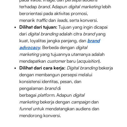
terhadap
brand.
Adapun
digital marketing
lebih
berorientasi pada aktivitas promosi,
menarik
traffic
dan
leads,
serta konversi.
Dilihat dari tujuan:
Tujuan yang ingin dicapai
dari
digital branding
adalah citra
brand
yang
kuat, loyalitas jangka panjang, dan
brand
advocacy
.
Berbeda dengan
digital
marketing
yang tujuannya utamanya adalah
mendapatkan
customer
baru (
acquisition
).
Dilihat dari cara kerja:
Digital branding
bekerja
dengan membangun persepsi melalui
konsistensi identitas, pesan, dan
pengalaman
brand
di
berbagai
platform.
Adapun
digital
marketing
bekerja dengan
campaign
dan
funnel
untuk mendatangkan audiens dan
mendorong konversi.