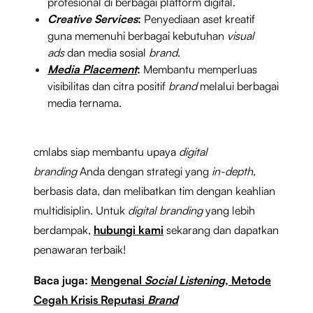
profesional di berbagai platform digital.
Creative Services
:
Penyediaan aset kreatif
guna memenuhi berbagai kebutuhan
visual
ads
dan media sosial
brand
.
Media Placement
:
Membantu memperluas
visibilitas dan citra positif
brand
melalui berbagai
media ternama.
cmlabs siap membantu upaya
digital
branding
Anda dengan strategi yang
in-depth,
berbasis data
,
dan melibatkan tim dengan keahlian
multidisiplin. Untuk
digital branding
yang lebih
berdampak,
hubungi kami
sekarang dan dapatkan
penawaran terbaik!
Baca juga:
Mengenal
Social Listening
, Metode
Cegah Krisis Reputasi
Brand