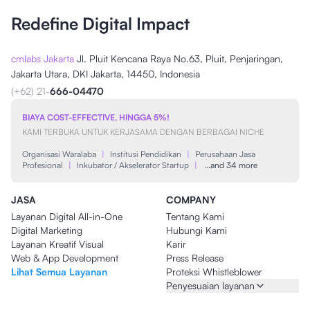
Redefine Digital Impact
cmlabs Jakarta
Jl. Pluit Kencana Raya No.63, Pluit, Penjaringan,
Jakarta Utara, DKI Jakarta, 14450, Indonesia
(+62) 21-
666-04470
BIAYA COST-EFFECTIVE, HINGGA 5%!
KAMI TERBUKA UNTUK KERJASAMA DENGAN BERBAGAI NICHE
Organisasi Waralaba
|
Institusi Pendidikan
|
Perusahaan Jasa
Profesional
|
Inkubator / Akselerator Startup
|
…and 34 more
JASA
COMPANY
Layanan Digital All-in-One
Tentang Kami
Digital Marketing
Hubungi Kami
Layanan Kreatif Visual
Karir
Web & App Development
Press Release
Lihat Semua Layanan
Proteksi Whistleblower
Penyesuaian layanan