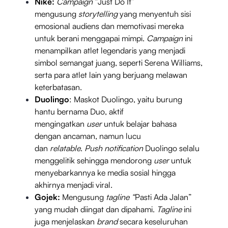
Nike:
Campaign
“Just Do It”
mengusung
storytelling
yang menyentuh sisi
emosional audiens dan memotivasi mereka
untuk berani menggapai mimpi.
Campaign
ini
menampilkan atlet legendaris yang menjadi
simbol semangat juang, seperti Serena Williams,
serta para atlet lain yang berjuang melawan
keterbatasan.
Duolingo
: Maskot Duolingo, yaitu burung
hantu bernama Duo, aktif
mengingatkan
user
untuk belajar bahasa
dengan ancaman, namun lucu
dan
relatable
.
Push notification
Duolingo selalu
menggelitik sehingga mendorong
user
untuk
menyebarkannya ke media sosial hingga
akhirnya menjadi viral.
Gojek:
Mengusung
tagline “
Pasti Ada Jalan”
yang mudah diingat dan dipahami.
Tagline
ini
juga menjelaskan
brand
secara keseluruhan