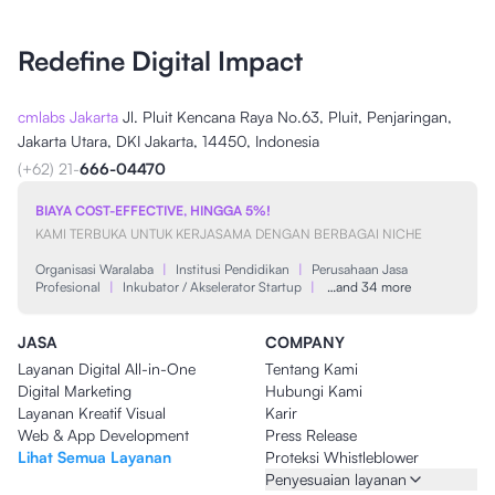
Redefine Digital Impact
cmlabs Jakarta
Jl. Pluit Kencana Raya No.63, Pluit, Penjaringan,
Jakarta Utara, DKI Jakarta, 14450, Indonesia
(+62) 21-
666-04470
BIAYA COST-EFFECTIVE, HINGGA 5%!
KAMI TERBUKA UNTUK KERJASAMA DENGAN BERBAGAI NICHE
Organisasi Waralaba
|
Institusi Pendidikan
|
Perusahaan Jasa
Profesional
|
Inkubator / Akselerator Startup
|
…and 34 more
JASA
COMPANY
Layanan Digital All-in-One
Tentang Kami
Digital Marketing
Hubungi Kami
Layanan Kreatif Visual
Karir
Web & App Development
Press Release
Lihat Semua Layanan
Proteksi Whistleblower
Penyesuaian layanan