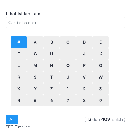
Lihat Istilah Lain
#
A
B
C
D
E
F
G
H
I
J
K
L
M
N
O
P
Q
R
S
T
U
V
W
X
Y
Z
1
2
3
4
5
6
7
8
9
All
(
12
dari
409
istilah
)
SEO Timeline