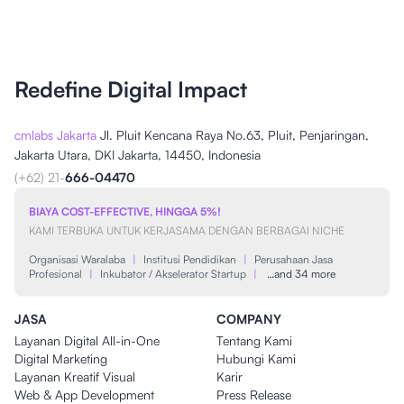
Redefine Digital Impact
cmlabs Jakarta
Jl. Pluit Kencana Raya No.63, Pluit, Penjaringan,
Jakarta Utara, DKI Jakarta, 14450, Indonesia
(+62) 21-
666-04470
BIAYA COST-EFFECTIVE, HINGGA 5%!
KAMI TERBUKA UNTUK KERJASAMA DENGAN BERBAGAI NICHE
Organisasi Waralaba
|
Institusi Pendidikan
|
Perusahaan Jasa
Profesional
|
Inkubator / Akselerator Startup
|
…and 34 more
JASA
COMPANY
Layanan Digital All-in-One
Tentang Kami
Digital Marketing
Hubungi Kami
Layanan Kreatif Visual
Karir
Web & App Development
Press Release