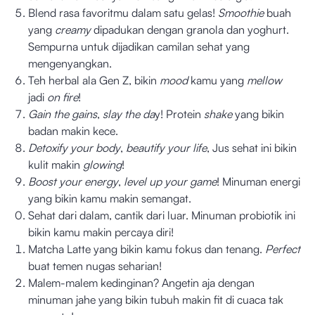
Blend rasa favoritmu dalam satu gelas!
Smoothie
buah
yang
creamy
dipadukan dengan granola dan yoghurt.
Sempurna untuk dijadikan camilan sehat yang
mengenyangkan.
Teh herbal ala Gen Z, bikin
mood
kamu yang
mellow
jadi
on
fire
!
Gain the gains
,
slay the da
y! Protein
shake
yang bikin
badan makin kece.
Detoxify your body
,
beautify your life
, Jus sehat ini bikin
kulit makin
glowing
!
Boost your energy
,
level up your game
! Minuman energi
yang bikin kamu makin semangat.
Sehat dari dalam, cantik dari luar. Minuman probiotik ini
bikin kamu makin percaya diri!
Matcha Latte yang bikin kamu fokus dan tenang.
Perfect
buat temen nugas seharian!
Malem-malem kedinginan? Angetin aja dengan
minuman jahe yang bikin tubuh makin fit di cuaca tak