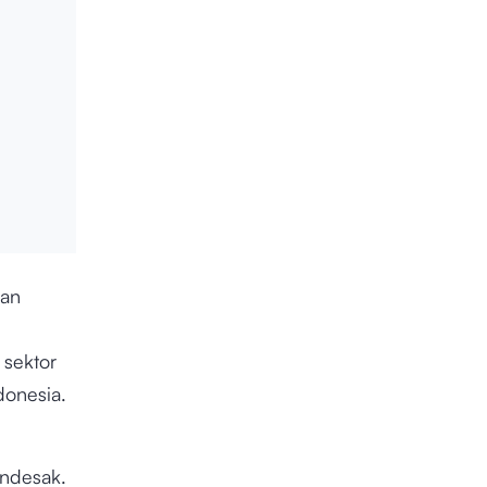
kan
 sektor
donesia.
endesak.