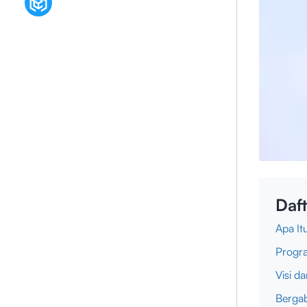
Daft
Apa I
Progr
Visi d
Berga