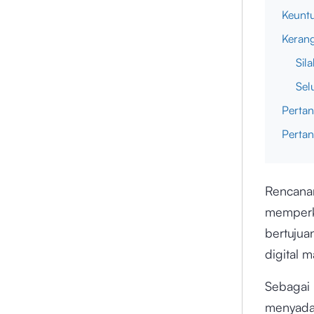
Keunt
Kerang
Sil
Sel
Perta
Perta
Rencana
memperk
bertujua
digital 
Sebagai 
menyadar