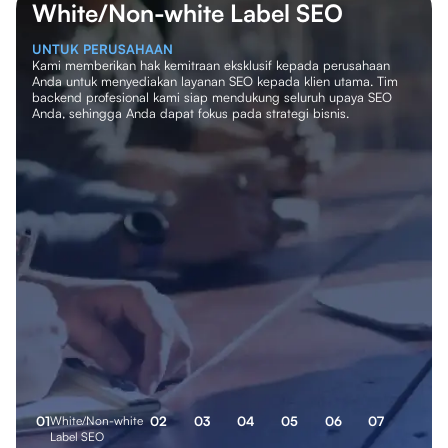
White/Non-white Label SEO
UNTUK PERUSAHAAN
Kami memberikan hak kemitraan eksklusif kepada perusahaan
Anda untuk menyediakan layanan SEO kepada klien utama. Tim
backend profesional kami siap mendukung seluruh upaya SEO
Anda, sehingga Anda dapat fokus pada strategi bisnis.
0
1
White/Non-white
0
2
0
3
0
4
0
5
0
6
0
7
Label SEO