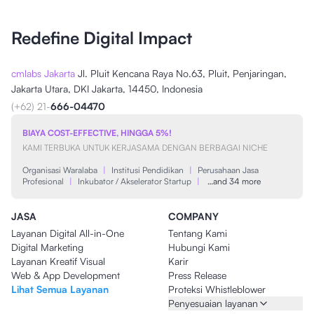
Redefine Digital Impact
cmlabs Jakarta
Jl. Pluit Kencana Raya No.63, Pluit, Penjaringan,
Jakarta Utara, DKI Jakarta, 14450, Indonesia
(+62) 21-
666-04470
BIAYA COST-EFFECTIVE, HINGGA 5%!
KAMI TERBUKA UNTUK KERJASAMA DENGAN BERBAGAI NICHE
Organisasi Waralaba
|
Institusi Pendidikan
|
Perusahaan Jasa
Profesional
|
Inkubator / Akselerator Startup
|
…and 34 more
JASA
COMPANY
Layanan Digital All-in-One
Tentang Kami
Digital Marketing
Hubungi Kami
Layanan Kreatif Visual
Karir
Web & App Development
Press Release
Lihat Semua Layanan
Proteksi Whistleblower
Penyesuaian layanan