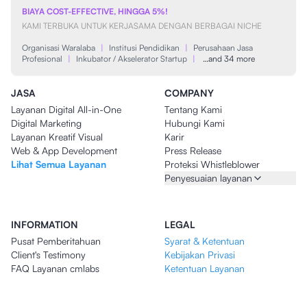
BIAYA COST-EFFECTIVE, HINGGA 5%!
KAMI TERBUKA UNTUK KERJASAMA DENGAN BERBAGAI NICHE
Organisasi Waralaba
|
Institusi Pendidikan
|
Perusahaan Jasa
Profesional
|
Inkubator / Akselerator Startup
|
…and 34 more
JASA
COMPANY
Layanan Digital All-in-One
Tentang Kami
Digital Marketing
Hubungi Kami
Layanan Kreatif Visual
Karir
Web & App Development
Press Release
Lihat Semua Layanan
Proteksi Whistleblower
Penyesuaian layanan
INFORMATION
LEGAL
Pusat Pemberitahuan
Syarat & Ketentuan
Client's Testimony
Kebijakan Privasi
FAQ Layanan cmlabs
Ketentuan Layanan