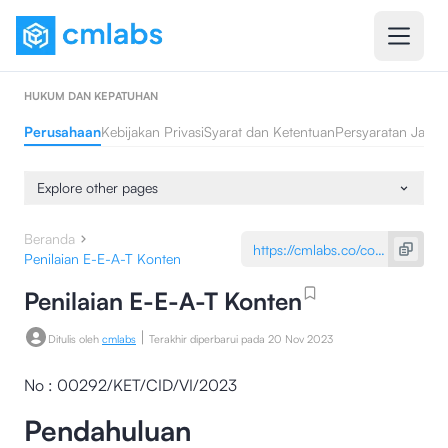
HUKUM DAN KEPATUHAN
Perusahaan
Kebijakan Privasi
Syarat dan Ketentuan
Persyaratan Jasa 
Explore other pages
Beranda
Penilaian E-E-A-T Konten
Penilaian E-E-A-T Konten
|
Ditulis oleh
cmlabs
Terakhir diperbarui pada
20 Nov 2023
No : 00292/KET/CID/VI/2023
Pendahuluan