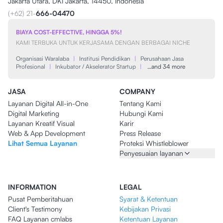
Jakarta Utara, DKI Jakarta, 14450, Indonesia
(+62) 21-
666-04470
BIAYA COST-EFFECTIVE, HINGGA 5%!
KAMI TERBUKA UNTUK KERJASAMA DENGAN BERBAGAI NICHE
Organisasi Waralaba
|
Institusi Pendidikan
|
Perusahaan Jasa
Profesional
|
Inkubator / Akselerator Startup
|
…and 34 more
JASA
COMPANY
Layanan Digital All-in-One
Tentang Kami
Digital Marketing
Hubungi Kami
Layanan Kreatif Visual
Karir
Web & App Development
Press Release
Lihat Semua Layanan
Proteksi Whistleblower
Penyesuaian layanan
INFORMATION
LEGAL
Pusat Pemberitahuan
Syarat & Ketentuan
Client's Testimony
Kebijakan Privasi
FAQ Layanan cmlabs
Ketentuan Layanan