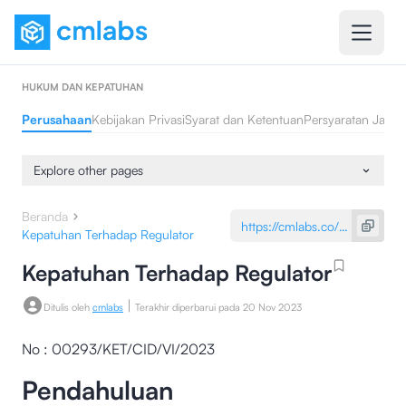
HUKUM DAN KEPATUHAN
Perusahaan
Kebijakan Privasi
Syarat dan Ketentuan
Persyaratan Jasa 
Explore other pages
Beranda
Kepatuhan Terhadap Regulator
Kepatuhan Terhadap Regulator
|
Ditulis oleh
cmlabs
Terakhir diperbarui pada
20 Nov 2023
No : 00293/KET/CID/VI/2023
Pendahuluan