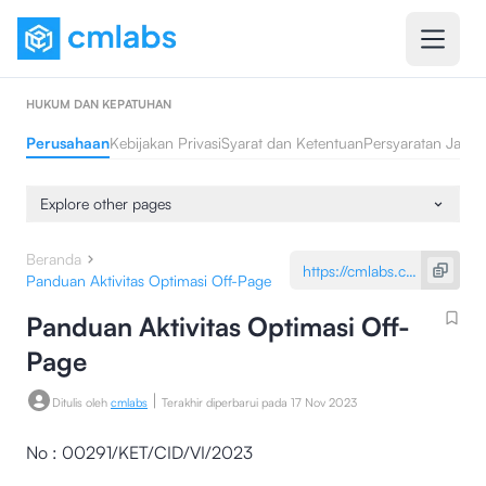
HUKUM DAN KEPATUHAN
Perusahaan
Kebijakan Privasi
Syarat dan Ketentuan
Persyaratan Jasa 
Explore other pages
Beranda
Panduan Aktivitas Optimasi Off-Page
Panduan Aktivitas Optimasi Off-
Page
|
Ditulis oleh
cmlabs
Terakhir diperbarui pada
17 Nov 2023
No : 00291/KET/CID/VI/2023