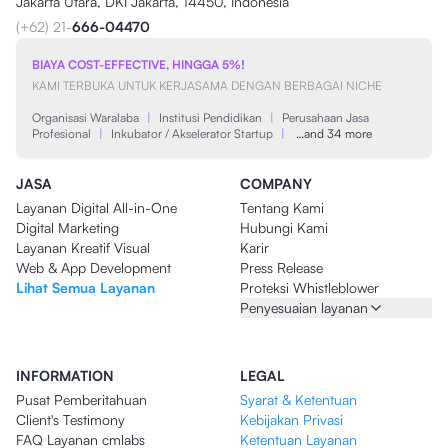
Jakarta Utara, DKI Jakarta, 14450, Indonesia
(+62) 21-
666-04470
BIAYA COST-EFFECTIVE, HINGGA 5%!
KAMI TERBUKA UNTUK KERJASAMA DENGAN BERBAGAI NICHE
Organisasi Waralaba
|
Institusi Pendidikan
|
Perusahaan Jasa
Profesional
|
Inkubator / Akselerator Startup
|
…and 34 more
JASA
COMPANY
Layanan Digital All-in-One
Tentang Kami
Digital Marketing
Hubungi Kami
Layanan Kreatif Visual
Karir
Web & App Development
Press Release
Lihat Semua Layanan
Proteksi Whistleblower
Penyesuaian layanan
INFORMATION
LEGAL
Pusat Pemberitahuan
Syarat & Ketentuan
Client's Testimony
Kebijakan Privasi
FAQ Layanan cmlabs
Ketentuan Layanan