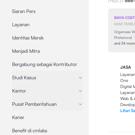
(+62) 21-
666
Siaran Pers
BIAYA COST
Layanan
KAMI TERB
Organisasi W
Identitas Merek
Profesional
and 34 more
Menjadi Mitra
Bergabung sebagai Kontributor
JASA
Layanan 
Studi Kasus
One
Digital 
Kantor
Layanan 
Web & 
Pusat Pemberitahuan
Develo
Lihat 
Karier
Benefit di cmlabs