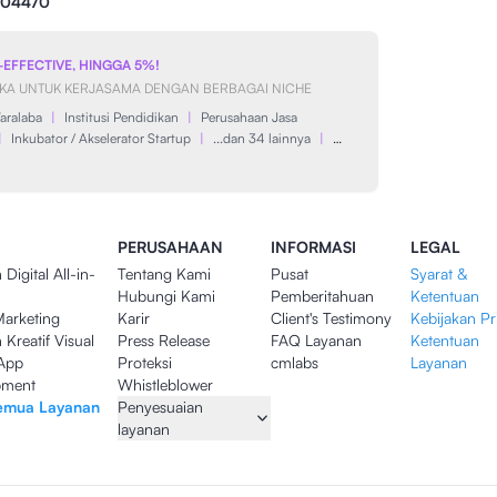
-04470
-EFFECTIVE, HINGGA 5%!
UKA UNTUK KERJASAMA DENGAN BERBAGAI NICHE
aralaba
|
Institusi Pendidikan
|
Perusahaan Jasa
|
Inkubator / Akselerator Startup
|
...dan 34 lainnya
|
…
PERUSAHAAN
INFORMASI
LEGAL
Digital All-in-
Tentang Kami
Pusat
Syarat &
Hubungi Kami
Pemberitahuan
Ketentuan
Marketing
Karir
Client's Testimony
Kebijakan Pr
Kreatif Visual
Press Release
FAQ Layanan
Ketentuan
App
Proteksi
cmlabs
Layanan
pment
Whistleblower
Semua Layanan
Penyesuaian
layanan