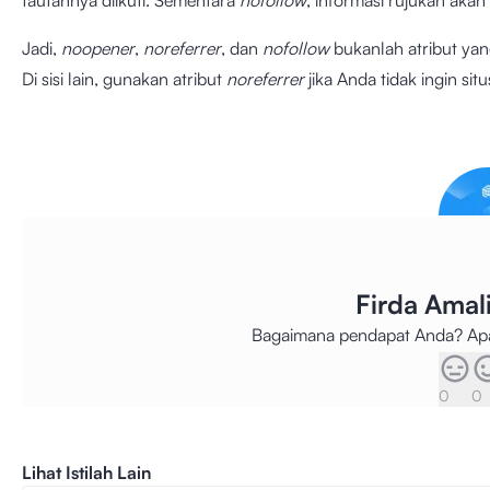
tautannya diikuti. Sementara
nofollow
, informasi rujukan akan
Jadi,
noopener
,
noreferrer
, dan
nofollow
bukanlah atribut ya
Di sisi lain, gunakan atribut
noreferrer
jika Anda tidak ingin si
Firda Ama
Bagaimana pendapat Anda? Apak
0
0
Lihat Istilah Lain