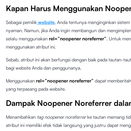
Kapan Harus Menggunakan Noopen
Sebagai pemilik
website
, Anda tentunya menginginkan siste
nyaman. Namun, jika Anda ingin membangun dan mengimplem
selalu menggunakan
rel=”noopener noreferrer”
. Untuk me
menggunakan atribut ini.
Sebab, atribut ini akan berfungsi dengan baik pada tautan-ta
bagi website Anda dan penggunanya.
Menggunakan
rel=”noopener noreferrer”
dapat memberitah
yang terpasang pada website.
Dampak Noopener Noreferrer dal
Menambahkan
tag noopener noreferrer
ke tautan memang ti
atribut ini memiliki efek tidak langsung yang justru dapat me