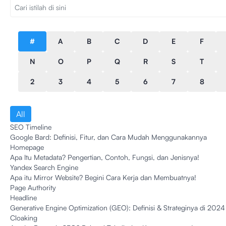
#
A
B
C
D
E
F
N
O
P
Q
R
S
T
2
3
4
5
6
7
8
All
SEO Timeline
Google Bard: Definisi, Fitur, dan Cara Mudah Menggunakannya
Homepage
Apa Itu Metadata? Pengertian, Contoh, Fungsi, dan Jenisnya!
Yandex Search Engine
Apa itu Mirror Website? Begini Cara Kerja dan Membuatnya!
Page Authority
Headline
Generative Engine Optimization (GEO): Definisi & Strateginya di 2024
Cloaking