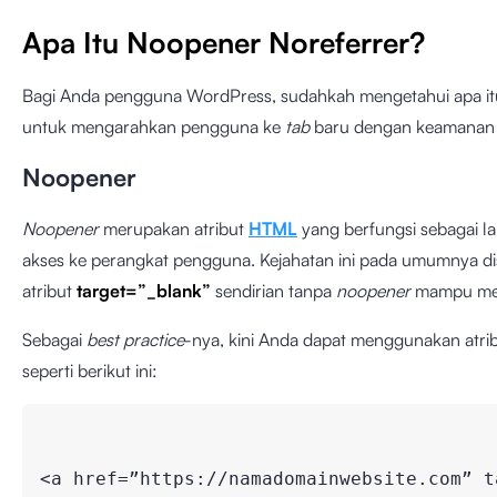
Apa Itu Noopener Noreferrer?
Bagi Anda pengguna WordPress, sudahkah mengetahui apa i
untuk mengarahkan pengguna ke
tab
baru dengan keamanan ko
Noopener
Noopener
merupakan atribut
HTML
yang berfungsi sebagai 
akses ke perangkat pengguna. Kejahatan ini pada umumnya d
atribut
target=”_blank”
sendirian tanpa
noopener
mampu memp
Sebagai
best practice
-nya, kini Anda dapat menggunakan atri
seperti berikut ini:
<a href=”https://namadomainwebsite.com” t