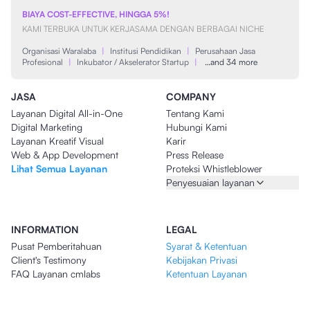
BIAYA COST-EFFECTIVE, HINGGA 5%!
KAMI TERBUKA UNTUK KERJASAMA DENGAN BERBAGAI NICHE
Organisasi Waralaba
|
Institusi Pendidikan
|
Perusahaan Jasa
Profesional
|
Inkubator / Akselerator Startup
|
…and 34 more
JASA
COMPANY
Layanan Digital All-in-One
Tentang Kami
Digital Marketing
Hubungi Kami
Layanan Kreatif Visual
Karir
Web & App Development
Press Release
Lihat Semua Layanan
Proteksi Whistleblower
Penyesuaian layanan
INFORMATION
LEGAL
Pusat Pemberitahuan
Syarat & Ketentuan
Client's Testimony
Kebijakan Privasi
FAQ Layanan cmlabs
Ketentuan Layanan