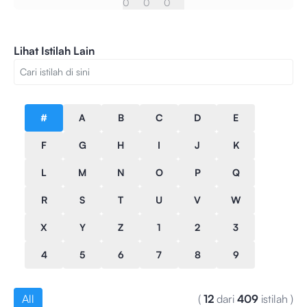
0
0
0
Lihat Istilah Lain
#
A
B
C
D
E
F
G
H
I
J
K
L
M
N
O
P
Q
R
S
T
U
V
W
X
Y
Z
1
2
3
4
5
6
7
8
9
All
(
12
dari
409
istilah
)