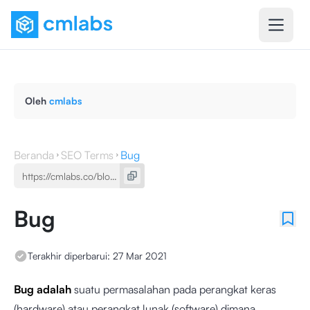
Oleh
cmlabs
Beranda
SEO Terms
Bug
Bug
Terakhir diperbarui:
27 Mar 2021
Bug adalah
suatu permasalahan pada perangkat keras
(hardware) atau perangkat lunak (software) dimana