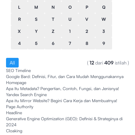
L
M
N
O
P
Q
R
S
T
U
V
W
X
Y
Z
1
2
3
4
5
6
7
8
9
All
(
12
dari
409
istilah
)
SEO Timeline
Google Bard: Definisi, Fitur, dan Cara Mudah Menggunakannya
Homepage
Apa Itu Metadata? Pengertian, Contoh, Fungsi, dan Jenisnya!
Yandex Search Engine
Apa itu Mirror Website? Begini Cara Kerja dan Membuatnya!
Page Authority
Headline
Generative Engine Optimization (GEO): Definisi & Strateginya di
2024
Cloaking