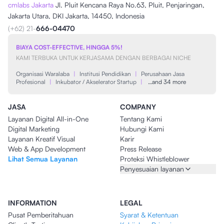
cmlabs Jakarta
Jl. Pluit Kencana Raya No.63, Pluit, Penjaringan,
Jakarta Utara, DKI Jakarta, 14450, Indonesia
(+62) 21-
666-04470
BIAYA COST-EFFECTIVE, HINGGA 5%!
KAMI TERBUKA UNTUK KERJASAMA DENGAN BERBAGAI NICHE
Organisasi Waralaba
|
Institusi Pendidikan
|
Perusahaan Jasa
Profesional
|
Inkubator / Akselerator Startup
|
…and 34 more
JASA
COMPANY
Layanan Digital All-in-One
Tentang Kami
Digital Marketing
Hubungi Kami
Layanan Kreatif Visual
Karir
Web & App Development
Press Release
Lihat Semua Layanan
Proteksi Whistleblower
Penyesuaian layanan
INFORMATION
LEGAL
Pusat Pemberitahuan
Syarat & Ketentuan