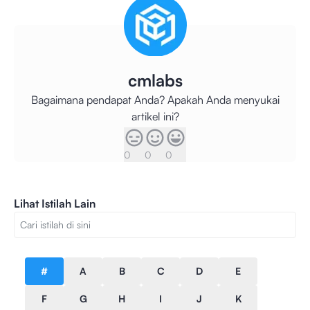
cmlabs
Bagaimana pendapat Anda? Apakah Anda menyukai
artikel ini?
0
0
0
Lihat Istilah Lain
#
A
B
C
D
E
F
G
H
I
J
K