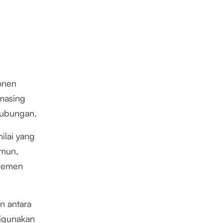
ponen
-masing
hubungan.
ilai yang
amun,
elemen
n antara
digunakan