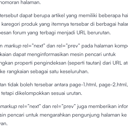
nomoran halaman.
tersebut dapat berupa artikel yang memiliki beberapa h
karegori produk yang itemnya tersebar di berbagai hala
pesan forum yang terbagi menjadi URL berurutan.
an
markup
rel=”next” dan rel=”prev” pada halaman kom
kaian dapat menginformasikan mesin pencari untuk
kan properti pengindeksan (seperti tautan) dari URL a
e rangkaian sebagai satu keseluruhan.
utan tidak boleh tersebar antara page-1.html, page-2.html
 tetapi dikelompokkan sesuai urutan.
markup
rel=”next” dan rel=”prev” juga memberikan info
in pencari untuk mengarahkan pengunjung halaman ke
van.