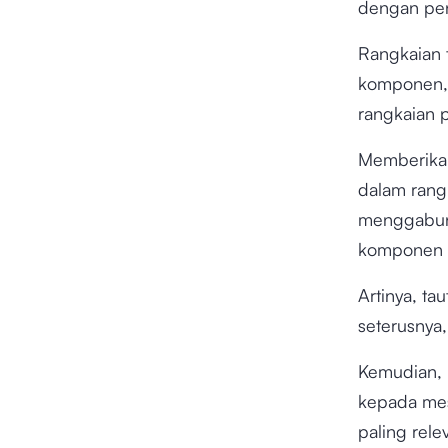
dengan pe
Rangkaian 
komponen, 
rangkaian 
Memberik
dalam rang
menggabung
komponen k
Artinya, ta
seterusnya,
Kemudian,
kepada mes
paling rele