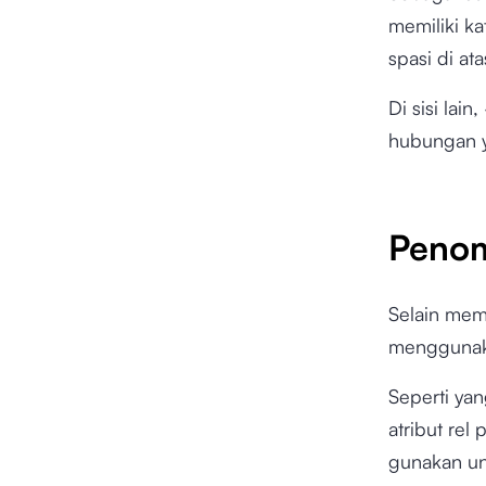
memiliki ka
spasi di a
Di sisi lai
hubungan y
Penom
Selain mem
menggunaka
Seperti yan
atribut rel
gunakan un