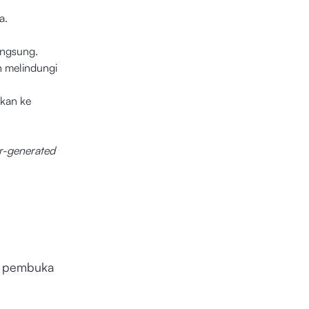
ka.
langsung.
n melindungi
kan ke
r-generated
da pembuka