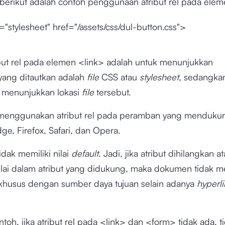
berikut adalah contoh penggunaan atribut rel pada elem
l="stylesheet" href="/assets/css/dul-button.css">
ibut rel pada elemen <link> adalah untuk menunjukkan
yang ditautkan adalah
file
CSS atau
stylesheet
, sedangkan
h menunjukkan lokasi
file
tersebut.
menggunakan atribut rel pada peramban yang mendukun
e, Firefox, Safari, dan Opera.
tidak memiliki nilai
default
. Jadi, jika atribut dihilangkan at
ilai dalam atribut yang didukung, maka dokumen tidak me
husus dengan sumber daya tujuan selain adanya
hyperl
toh, jika atribut rel pada <link> dan <form> tidak ada, t