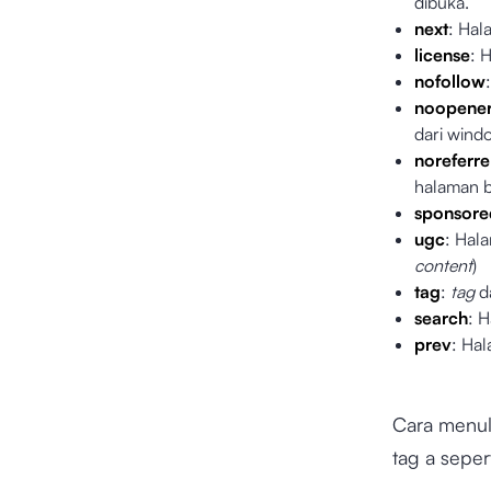
dibuka.
next
: Hal
license
: 
nofollow
noopene
dari wind
noreferre
halaman 
sponsore
ugc
: Hal
content
)
tag
:
tag
d
search
: 
prev
: Ha
Cara menul
tag a seper