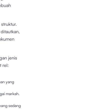
sebuah
struktur.
ditautkan,
dokumen
gan jenis
 rel:
juan yang
agai markah.
 yang sedang