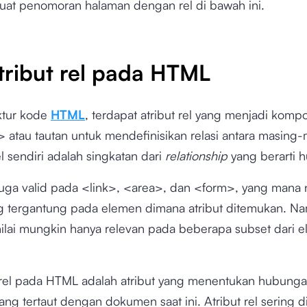
at penomoran halaman dengan rel di bawah ini.
Atribut rel pada HTML
ktur kode
HTML
, terdapat atribut rel yang menjadi kom
 atau tautan untuk mendefinisikan relasi antara masing
l sendiri adalah singkatan dari
relationship
yang berarti 
 juga valid pada <link>, <area>, dan <form>, yang mana n
tergantung pada elemen dimana atribut ditemukan. N
ilai mungkin hanya relevan pada beberapa subset dari 
ut rel pada HTML adalah atribut yang menentukan hubunga
ng tertaut dengan dokumen saat ini. Atribut rel sering 