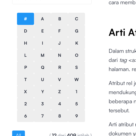
cara membu
#
A
B
C
Arti 
D
E
F
G
H
I
J
K
Dalam stru
L
M
N
O
dari
tag
<a>
P
Q
R
S
halaman. re
T
U
V
W
Atribut rel
mendukung 
X
Y
Z
1
beberapa n
2
3
4
5
tersebut.
6
7
8
9
Arti atrib
dokumen ya
All
(
12
dari
409
istilah
)