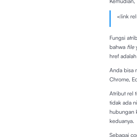
Kemudian, 
<link re
Fungsi atr
bahwa
file
href adala
Anda bisa 
Chrome, Edg
Atribut rel 
tidak ada n
hubungan k
keduanya.
Sebagai con