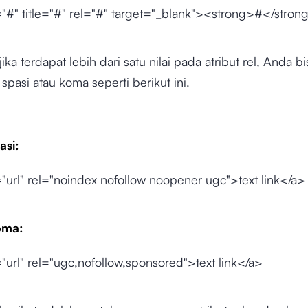
="#" title="#" rel="#" target="_blank"><strong>#</stro
ika terdapat lebih dari satu nilai pada atribut rel, Anda bi
spasi atau koma seperti berikut ini.
asi:
"url" rel="noindex nofollow noopener ugc">text link</a>
oma:
"url" rel="ugc,nofollow,sponsored">text link</a>