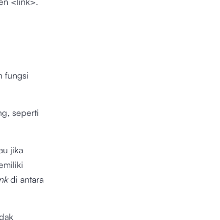
en <link>.
 fungsi
g, seperti
au jika
miliki
ink
di antara
idak