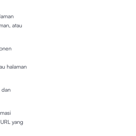
alaman
man, atau
ponen
tau halaman
, dan
rmasi
 URL yang