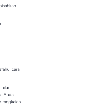
ipisahkan
a
tahui cara
nilai
pat Anda
 rangkaian