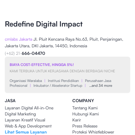
Redefine Digital Impact
cmlabs Jakarta
Jl. Pluit Kencana Raya No.63, Pluit, Penjaringan,
Jakarta Utara, DKI Jakarta, 14450, Indonesia
(+62) 21-
666-04470
BIAYA COST-EFFECTIVE, HINGGA 5%!
KAMI TERBUKA UNTUK KERJASAMA DENGAN BERBAGAI NICHE
Organisasi Waralaba
|
Institusi Pendidikan
|
Perusahaan Jasa
Profesional
|
Inkubator / Akselerator Startup
|
…and 34 more
JASA
COMPANY
Layanan Digital All-in-One
Tentang Kami
Digital Marketing
Hubungi Kami
Layanan Kreatif Visual
Karir
Web & App Development
Press Release
Lihat Semua Layanan
Proteksi Whistleblower