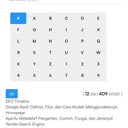
#
A
B
C
D
E
F
G
H
I
J
K
L
M
N
O
P
Q
R
S
T
U
V
W
X
Y
Z
1
2
3
4
5
6
7
8
9
All
(
12
dari
409
istilah
)
SEO Timeline
Google Bard: Definisi, Fitur, dan Cara Mudah Menggunakannya
Homepage
Apa Itu Metadata? Pengertian, Contoh, Fungsi, dan Jenisnya!
Yandex Search Engine