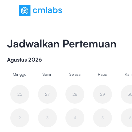
Jadwalkan Pertemuan
Agustus 2026
Minggu
Senin
Selasa
Rabu
Kam
26
27
28
29
3
2
3
4
5
6