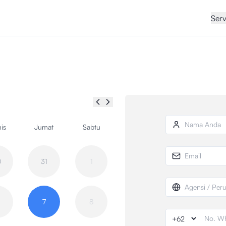
Serv
Nama Anda
is
Jumat
Sabtu
Email
0
31
1
Agensi / Perusah
7
8
No. Whatsapp