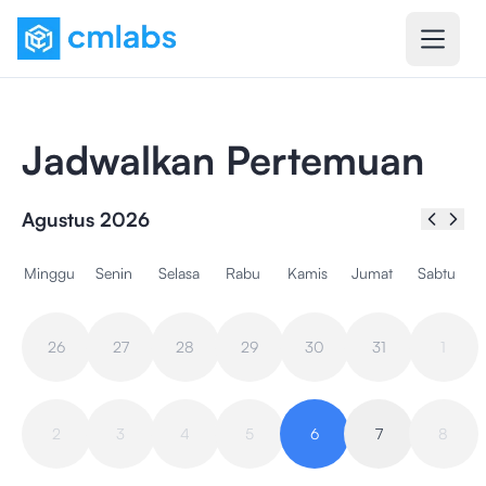
Jadwalkan Pertemuan
Agustus 2026
Minggu
Senin
Selasa
Rabu
Kamis
Jumat
Sabtu
26
27
28
29
30
31
1
2
3
4
5
6
7
8