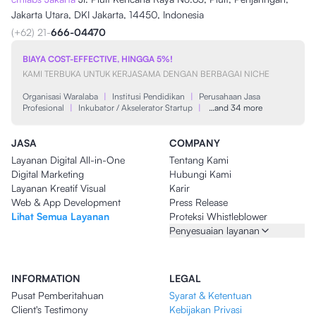
Jakarta Utara, DKI Jakarta, 14450, Indonesia
(+62) 21-
666-04470
BIAYA COST-EFFECTIVE, HINGGA 5%!
KAMI TERBUKA UNTUK KERJASAMA DENGAN BERBAGAI NICHE
Organisasi Waralaba
|
Institusi Pendidikan
|
Perusahaan Jasa
Profesional
|
Inkubator / Akselerator Startup
|
…and 34 more
JASA
COMPANY
Layanan Digital All-in-One
Tentang Kami
Digital Marketing
Hubungi Kami
Layanan Kreatif Visual
Karir
Web & App Development
Press Release
Lihat Semua Layanan
Proteksi Whistleblower
Penyesuaian layanan
INFORMATION
LEGAL
Pusat Pemberitahuan
Syarat & Ketentuan
Client's Testimony
Kebijakan Privasi