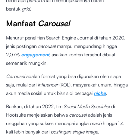
beberapa
platform
lain menunjukkannya dalam
bentuk
grid.
Manfaat
Carousel
Menurut penelitian
Search Engine Journal
di tahun 2020,
jenis postingan
carousel
mampu mengundang hingga
2,07%
engagement
,
asalkan konten tersebut dibuat
semenarik mungkin.
Carousel
adalah format yang bisa digunakan oleh siapa
saja, mulai dari
influencer
(KOL), masyarakat umum, hingga
akun media sosial untuk bisnis di berbagai
niche
.
Bahkan, di tahun 2022, tim
Social Media Specialist
di
Hootsuite menjelaskan bahwa
carousel
adalah jenis
unggahan yang sukses mencapai angka
reach
hingga
1,4
kali lebih banyak
dari
postingan single image.