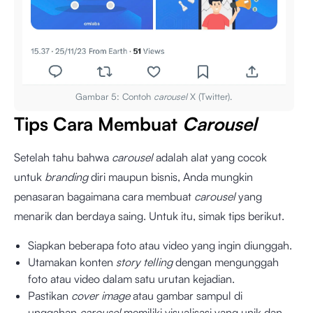
Gambar 5: Contoh
carousel
X (Twitter).
Tips Cara Membuat
Carousel
Setelah tahu bahwa
carousel
adalah alat yang cocok
untuk
branding
diri maupun bisnis, Anda mungkin
penasaran bagaimana cara membuat
carousel
yang
menarik dan berdaya saing. Untuk itu, simak tips berikut.
Siapkan beberapa foto atau video yang ingin diunggah.
Utamakan konten
story telling
dengan mengunggah
foto atau video dalam satu urutan kejadian.
Pastikan
cover image
atau gambar sampul di
unggahan
carousel
memiliki visualisasi yang unik dan